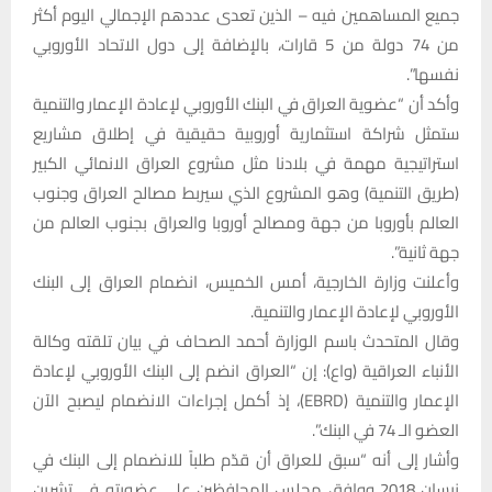
جميع المساهمين فيه – الذين تعدى عددهم الإجمالي اليوم أكثر
من 74 دولة من 5 قارات، بالإضافة إلى دول الاتحاد الأوروبي
نفسها”.
وأكد أن “عضوية العراق في البنك الأوروبي لإعادة الإعمار والتنمية
ستمثل شراكة استثمارية أوروبية حقيقية في إطلاق مشاريع
استراتيجية مهمة في بلادنا مثل مشروع العراق الانمائي الكبير
(طريق التنمية) وهو المشروع الذي سيربط مصالح العراق وجنوب
العالم بأوروبا من جهة ومصالح أوروبا والعراق بجنوب العالم من
جهة ثانية”.
وأعلنت وزارة الخارجية، أمس الخميس، انضمام العراق إلى البنك
الأوروبي لإعادة الإعمار والتنمية.
وقال المتحدث باسم الوزارة أحمد الصحاف في بيان تلقته وكالة
الأنباء العراقية (واع): إن “العراق انضم إلى البنك الأوروبي لإعادة
الإعمار والتنمية (EBRD)، إذ أكمل إجراءات الانضمام ليصبح الآن
العضو الـ 74 في البنك”.
وأشار إلى أنه “سبق للعراق أن قدّم طلباً للانضمام إلى البنك في
نيسان 2018 ووافق مجلس المحافظين على عضويته في تشرين