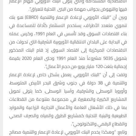
الاقتصادية المستدامة والتي يتولى البنك الأوروبي مهام الإعمار
فيها والنهوض بجوانب مهمة من البنى التحتية للعراق”.
وبين أن “البنك الأوروبي لإعادة الإعمار والتنمية (EBRD) هو بنك
تنموي متعدد الأطراف، يستخدم الاستثمار كأداة للمساعدة في
بناء اقتصادات السوق، وقد تأسس في العام 1991، وكرس عمله
في البداية على البلدان الانتقالية الأوروبية الشرقية التي تحولت من
الاقتصادات المركزية إلى اقتصاد السوق، إذ قام البنك المذكور
بتمويل 5035 مشروعاً منذ العام 1991 وحتى العام 2020 بقيمة
إجمالية بلغت 120 مليار يورو من حجم الأعمال”.
ولفت إلى أن “البنك الأوروبي يعمل بشكل خاص لإعادة الإعمار
والتنمية في 38 دولة في جنوب وشرق البحر الأبيض المتوسط،
وأوروبا الوسطى والشرقية، وآسيا الوسطى، كما يتولى تمويل
المشاريع الكبيرة والصغيرة في مجموعة متنوعة من القطاعات
بما في ذلك الأشغال العامة والأعمال التجارية الزراعية والموارد
الطبيعية والبنية التحتية كمشاريع الطرق والمياه والصرف الصحي
والقطاع الرقمي والتكنولوجي”.
وتابع: “وهكذا يخدم البنك الأوروبي لإعادة الإعمار والتنمية مصالح