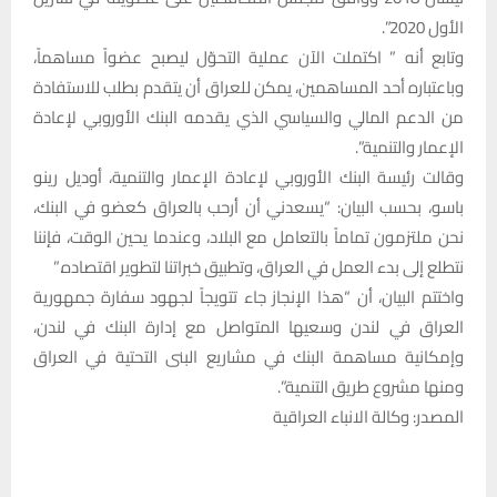
الأول 2020”.
وتابع أنه ” اكتملت الآن عملية التحوّل ليصبح عضواً مساهماً،
وباعتباره أحد المساهمين، يمكن للعراق أن يتقدم بطلب للاستفادة
من الدعم المالي والسياسي الذي يقدمه البنك الأوروبي لإعادة
الإعمار والتنمية”.
وقالت رئيسة البنك الأوروبي لإعادة الإعمار والتنمية، أوديل رينو
باسو، بحسب البيان: “يسعدني أن أرحب بالعراق كعضو في البنك،
نحن ملتزمون تماماً بالتعامل مع البلاد، وعندما يحين الوقت، فإننا
نتطلع إلى بدء العمل في العراق، وتطبيق خبراتنا لتطوير اقتصاده.”
واختتم البيان، أن “هذا الإنجاز جاء تتويجاً لجهود سفارة جمهورية
العراق في لندن وسعيها المتواصل مع إدارة البنك في لندن،
وإمكانية مساهمة البنك في مشاريع البنى التحتية في العراق
ومنها مشروع طريق التنمية”.
المصدر: وكالة الانباء العراقية