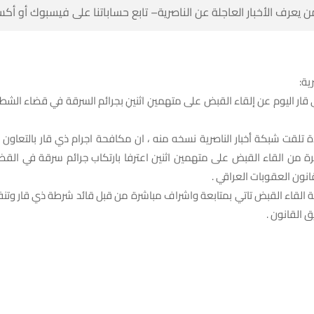
 كن أول من يعرف الأخبار العاجلة عن الناصرية– تابع حساباتنا على ف
شبك
قار اليوم عن إلقاء القبض على متهمينِ اثنينِ بجرائم السرقة في قضاء ال
ادة تلقت شبكة أخبار الناصرية نسخه منه ، ان مكافحة اجرام ذي قار بالتعاو
رة من القاء القبض على متهمين اثنين اعترفا بارتكاب جرائم سرقة في الق
 القاء القبض تاتي بمتابعة واشراف مباشرة من قبل قائد شرطة ذي قار وتنفيذ
الداخلية في