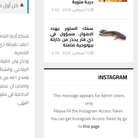
درجة مئوية
🔔 كن أول من
6 أغسطس، 2026
0
سمك السلور يهدد
الاهوار.. مسؤول في
شبكة أخبار الناصر
ذي قار يحذر من كارثة
اعلنت شرطة ذي ق
بيولوجية صامتة
الناصرية .
6 أغسطس، 2026
0
وذكر بيان للقيا
الرفاعي والشطر
INSTAGRAM
446 و 461 من قانون العقوبات العراقي .
واضاف ان عملية 
الداخلية في تطبي
This message appears for Admin Users
انتهى.
only:
Please fill the Instagram Access Token.
You can get Instagram Access Token by go
to
this page