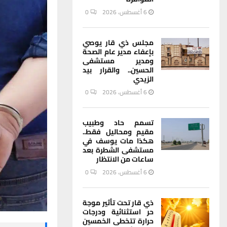
6 أغسطس، 2026
0
مجلس ذي قار يوصي
بإعفاء مدير عام الصحة
ومدير مستشفى
الحسين.. والقرار بيد
الزيدي
6 أغسطس، 2026
0
تسمم حاد وطبيب
مقيم ومحاليل فقط..
هكذا مات يوسف في
مستشفى الشطرة بعد
ساعات من الانتظار
6 أغسطس، 2026
0
ذي قار تحت تأثير موجة
حر استثنائية ودرجات
حرارة تتخطى الخمسين