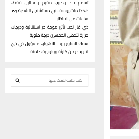
تسمم حاد وطبيب مقيم ومحاليل فقط..
هكذا مات يوسف في مستشفى الشطرة بعد
ساعات من الانتظار
ذي قار تحت تأثير موجة حر استثنائية ودرجات
حرارة تتخطى الخمسين درجة مئوية
سمك السلور يهدد الاهوار.. مسؤول في ذي
قار يحذر من كارثة بيولوجية صامتة
S
e
S
a
r
E
c
h
A
f
R
o