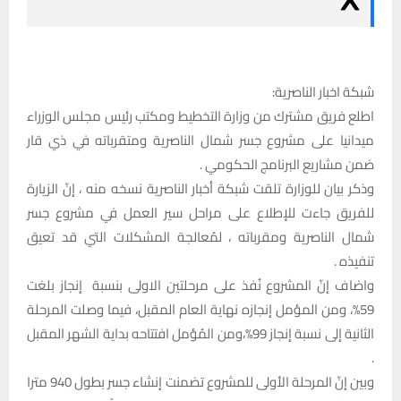
شبكة اخبار الناصرية:
اطلع فريق مشترك من وزارة التخطيط ومكتب رئيس مجلس الوزراء
ميدانيا على مشروع جسر شمال الناصرية ومتقرباته في ذي قار
ضمن مشاريع البرنامج الحكومي .
وذكر بيان للوزارة تلقت شبكة أخبار الناصرية نسخه منه ، إنّ الزيارة
للفريق جاءت للإطلاع على مراحل سير العمل في مشروع جسر
شمال الناصرية ومقرباته ، لمُعالجة المشكلات التي قد تعيق
تنفيذه .
واضاف إنّ المشروع نُفذ على مرحلتين الاولى بنسبة إنجاز بلغت
59%، ومن المؤمل إنجازه نهاية العام المقبل، فيما وصلت المرحلة
الثانية إلى نسبة إنجاز 99%،ومن المُؤمل افتتاحه بداية الشهر المقبل
.
وبين إنّ المرحلة الأولى للمشروع تضمنت إنشاء جسر بطول 940 مترا