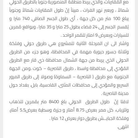
مع المُقتربات، والذي يربط منطقة المنصورية جنوباً بالطريق الحولي
شمالاً ، ويعبر نهر الفرات ، مبيناً إنّ طول المقتربات شمالاً وجنوباً
يبلغ 100 متر من كل جهة ، أي طول الجسر الصافي 740 مترا و
يُقسم الجسر إلى 24 فضاء بطول 25 مترا و 35 مترا ، وبواقع مُمرين
للسيارات وبعرض 9 امتار للمُمر الواحد .
واشار الى ان المرحلة الثانية للمشروع هي طريق حولي وفلكة
وثلاثة جسور حيوية مهمة في المحافظة، وهو جزء من الطريق
الحولي الذي يربط من جهة الشمال محافظة ذي قار مع الطريق
المُؤدي إلى محافظة واسط ، طريق الناصرية – كوت ،ومن الجهة
الجنوبية مع طريق ( الناصرية – السماوة) وصولا إلى طريق المرور
السريع والمؤدي إلى محافظات المثنى، القادسية، بابل، بغداد حول
مدينة الناصرية .
لافتا إنّ طول الطريق الحولي بلغ 8400 متر بمُمرين للذهاب
وللإياب، كل ممر بعرض 8.75 أمتار و جزرة وسطية بعرض5.5 أمتار،
وفلكة الجبايــش بطريق دوار بعرض 12 مترا .
انتهى.