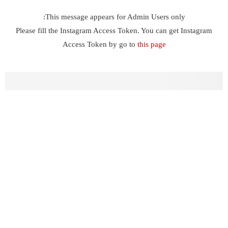
This message appears for Admin Users only:
Please fill the Instagram Access Token. You can get Instagram
Access Token by go to
this page
يستخدم هذا الموقع ملفات تعريف الارتباط لتحسين تجربتك. سنفترض أنك
موافق على هذا، ولكن يمكنك إلغاء الاشتراك إذا كنت ترغب في ذلك.
موافق
قراءة المزيد