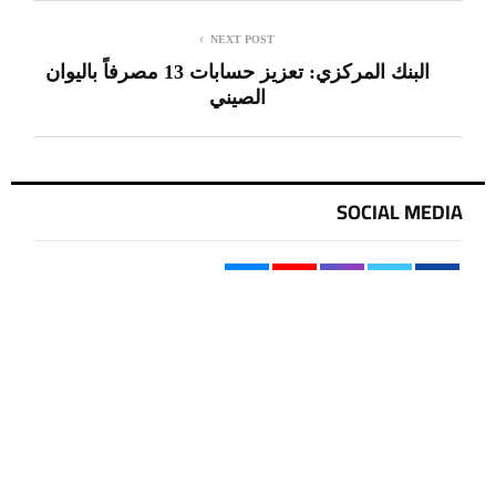
NEXT POST
البنك المركزي: تعزيز حسابات 13 مصرفاً باليوان
الصيني
SOCIAL MEDIA
يستخدم هذا الموقع ملفات تعريف الارتباط لتحسين تجربتك. سنفترض أنك
موافق على هذا، ولكن يمكنك إلغاء الاشتراك إذا كنت ترغب في ذلك.
موافق
قراءة المزيد
آخر الاخبار
عطلة رسمية الأربعاء.. الزيدي يصدر توجيهاً
يشمل جميع المؤسسات الحكومية