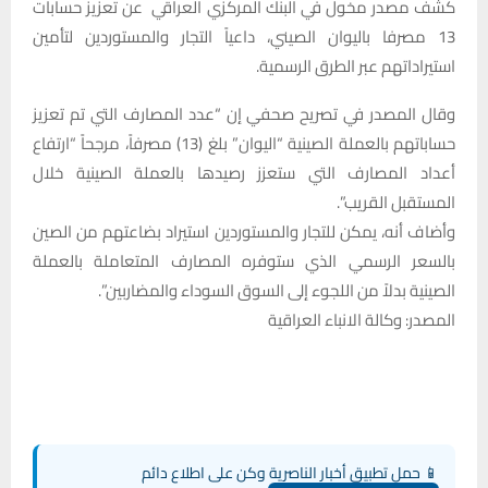
كشف مصدر مخول في البنك المركزي العراقي عن تعزيز حسابات
13 مصرفا باليوان الصيني، داعياً التجار والمستوردين لتأمين
استيراداتهم عبر الطرق الرسمية.
وقال المصدر في تصريح صحفي إن “عدد المصارف التي تم تعزيز
حساباتهم بالعملة الصينية “اليوان” بلغ (13) مصرفاً، مرجحاً “ارتفاع
أعداد المصارف التي ستعزز رصيدها بالعملة الصينية خلال
المستقبل القريب”.
وأضاف أنه، يمكن للتجار والمستوردين استيراد بضاعتهم من الصين
بالسعر الرسمي الذي ستوفره المصارف المتعاملة بالعملة
الصينية بدلاً من اللجوء إلى السوق السوداء والمضاربين”.
المصدر: وكالة الانباء العراقية
📱 حمل تطبيق أخبار الناصرية وكن على اطلاع دائم