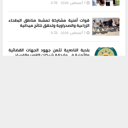
7 أغسطس، 2026
0
قوات أمنية مشتركة تمشط مناطق البطحاء
الزراعية والصحراوية وتحقق نتائج ميدانية
7 أغسطس، 2026
0
بلدية الناصرية تثمن جهود الجهات القضائية
والأمنية في ملاحقة شبكات التزوير والفساد
يستخدم هذا الموقع ملفات تعريف الارتباط لتحسين تجربتك. سنفترض أنك
7 أغسطس، 2026
0
موافق على هذا، ولكن يمكنك إلغاء الاشتراك إذا كنت ترغب في ذلك.
موافق
قراءة المزيد
بالصور: أختام ووثائق مزورة وأسلحة.. محكمة
استئناف ذي قار تكشف شبكة موظفي بلدية
ومعقبين يتلاعبون بأراضي الناصرية
7 أغسطس، 2026
0
ذي قار لا تفرّق بين الذهبي والعادي.. رجل دين
يطالب المسؤولين بالاستعانة بخبرات
المحافظات