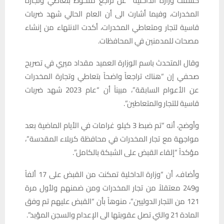
كشفت وزارة الداخلية عن تراجع ملحوظ بتعاطي وتجارة
المخدرات، وفيما أشارت الى أن العام الحالي شهد ضربات
قاسية لتجار ومتعاطي المخدرات، أكدت الانتهاء من إنشاء
مصحات للمدمنين في المحافظات.
وقال المتحدث باسم الوزارة العميد مقداد ميري في تصريح
صحفي إن “هناك تراجعاً واضحاً بتعاطي وتجارة المخدرات
عن الأعوام السابقة”، مبيناً أن “عام 2023 شهد ضربات
قاسية للتجار والمتعاطين”.
وأوضح، أنه “تم ضبط 3 كيلو غرامات في الأيام الماضية بعد
مواجهة مع تجار المخدرات في محافظة كربلاء المقدسة”،
مؤكداً “إلقاء القبض على الشبكة بالكامل”.
وأضاف، أن “وزارة الداخلية تمكنت من القبض على 17 ألفاً
و249 معتقلاً من تجار المخدرات ومن ضمنهم ولأول مرة
121 من التجار الدوليين”، منوهاً بأن “القبض عليهم تم وفق
المادة 21 والتي تصل عقوبتها الى الإعدام والسجن المؤبد”.