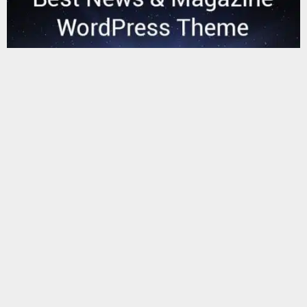
يستخدم هذا الموقع ملفات تعريف الارتباط لتحسين تجربتك. سنفترض أنك
موافق على هذا، ولكن يمكنك إلغاء الاشتراك إذا كنت ترغب في ذلك.
موافق
قراءة المزيد
البحث
البحث