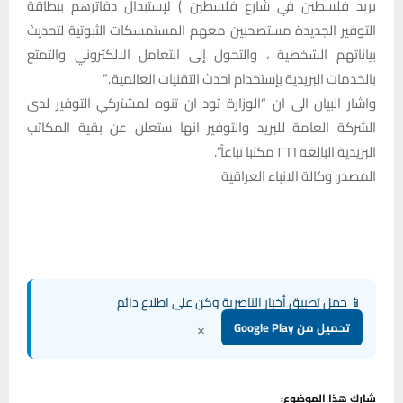
بريد فلسطين في شارع فلسطين ) لإستبدال دفاترهم ببطاقة
التوفير الجديدة مستصحبين معهم المستمسكات الثبوتية لتحديث
بياناتهم الشخصية ، والتحول إلى التعامل الالكتروني والتمتع
بالخدمات البريدية بإستخدام احدث التقنيات العالمية .”
واشار البيان الى ان “الوزارة تود ان تنوه لمشتركي التوفير لدى
الشركة العامة للبريد والتوفير انها ستعلن عن بقية المكاتب
البريدية البالغة ٢٦٦ مكتبا تباعاً”.
المصدر: وكالة الانباء العراقية
📱 حمل تطبيق أخبار الناصرية وكن على اطلاع دائم
×
تحميل من Google Play
شارك هذا الموضوع: