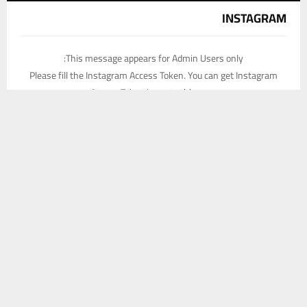
INSTAGRAM
This message appears for Admin Users only:
Please fill the Instagram Access Token. You can get Instagram
Access Token by go to
this page
يستخدم هذا الموقع ملفات تعريف الارتباط لتحسين تجربتك. سنفترض أنك
موافق على هذا، ولكن يمكنك إلغاء الاشتراك إذا كنت ترغب في ذلك.
موافق
قراءة المزيد