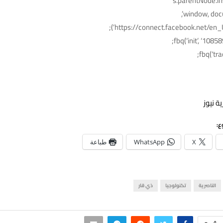
s.parentNode.ins
fbq(‘init’, ‘108
fbq(‘tra
ة نيوز
ع:
X
WhatsApp
طباعة
الناصرية
تكنولوجيا
ذي قار