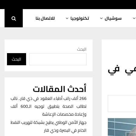
سوشيال
تكنولوجيا
للاتصال بنا
البحث
البحث
عي في
أحدث المقالات
266 ألف راتب أطباء العقود في ذي قار.. نائب
تطالب الصحة بتطبيق توجيه الـ600 ألف
وإعادة مخصصات الإعاشة
جهاز الأمن الوطني يطيح بشبكة لتهريب النفط
الخام في البصرة وذي قار