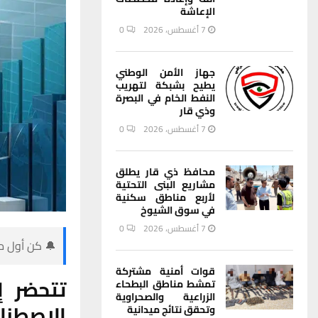
الإعاشة
7 أغسطس، 2026
0
جهاز الأمن الوطني
يطيح بشبكة لتهريب
النفط الخام في البصرة
وذي قار
7 أغسطس، 2026
0
محافظ ذي قار يطلق
مشاريع البنى التحتية
لأربع مناطق سكنية
في سوق الشيوخ
7 أغسطس، 2026
0
🔔 كن أول من
قوات أمنية مشتركة
تتحضر إ
تمشط مناطق البطحاء
الزراعية والصحراوية
الإصطن
وتحقق نتائج ميدانية