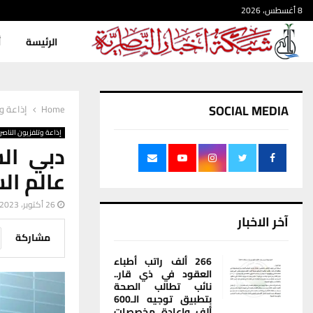
8 أغسطس، 2026
الرئيسة
أ
SOCIAL MEDIA
Home
إذاعة وت
إذاعة وتلفزيون الناصر
دبي ال
عالم ال
26 أكتوبر، 2023
آخر الاخبار
مشاركة
266 ألف راتب أطباء
العقود في ذي قار..
نائب تطالب الصحة
بتطبيق توجيه الـ600
ألف وإعادة مخصصات