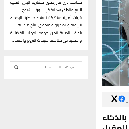
محافظ ذي قار يطلق مشاريع البنى التحتية
لأربع مناطق سكنية في سوق الشيوخ
قوات أمنية مشتركة تمشط مناطق البطحاء
الزراعية والصحراوية وتحقق نتائج ميدانية
بلدية الناصرية تثمن جهود الجهات القضائية
والأمنية في ملاحقة شبكات التزوير والفساد
S
e
S
a
r
E
c

h
A
f
R
تتحضر 
o
r
الإصط
C