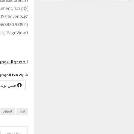
ertBefore(t, s)
}(window, document, ‘script’,
‘https://connect.facebook.net/en_US/fbevents.js’);
5894382070092’);
ck’, ‘PageView’);
المصدر: السومري
شارك هذا الموضو
فيس بوك
اخبار
العراق