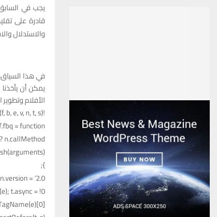
يجب في السابق 
قادرة على تقليد
والاستدلال والا
في هذا السياق، 
يمكن أن يأخذنا 
الأفلام وتطوير 
!function (f, b, e, v, n, t, s) {
.fbq = function () {
n.callMethod ?
ush(arguments)
};
.version = ‘2.0’;
); t.async = !0;
yTagName(e)[0];