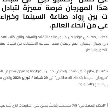
ذا المهرجان فرصة مميزة لتبادل ا
ات بين رواد صناعة السينما وخبراء 
ي من أنحاء العالم.
ذكاء الإصطناعي مؤخراً من اختراق صناعة الأفلام والسينما والتي كانت تعت
بشري وخيال الإنسان، أصبح بإمكان هذه الصناعة الاستفادة من تقنيات مبت
تطور والابتكار.
اكبة لكل تطورٍ والتي أصبحت رائدة في مجال التكنولوجيا والفنون، تنظم في ال
“مهرجان السينما بالذكاء الاصطناعي” في
29 شباط / فبراير 2024
والذي سي
للإبداع والتكنولوجيا.
وقد أصبح مؤخراً “الذكاء الاصطناعي” (AI) مصطلحًا شاملًا يُطلق على التطبيقات الت