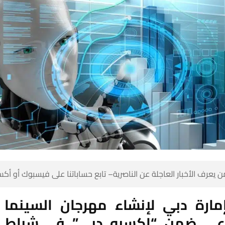
 كن أول من يعرف الأخبار العاجلة عن الناصرية– تابع حساباتنا على ف
إمارة دبي لإنشاء مهرجان السينما 
ناعي ضمن “إكسبو دبي” في شباط 