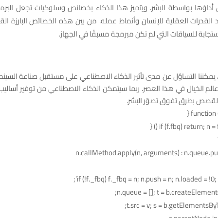
أداؤها بواسطة البشر. ويتميز هذا الذكاء بخصائص وسلوكيات تجعل البرمج
 القدرات العقلية للإنسان وأنماط عمله. من بين هذه الخصائص البارزة الق
ستجابة للسياقات التي لم تكن مبرمجة مسبقًا في الجهاز.
يمكننا التساؤل عن مدى تأثير الذكاء الاصطناعي على مستقبل صناعة السين
عالم الخيال في هذا العصر. ربما سيتمكن الذكاء الاصطناعي من توفير أسالي
القصص بطرق تفوق تصوّر البشر.
if (f.fbq) return; n = f
n.callMethod.apply(n, arguments) : n.queue.p
if (!f._fbq) f._fbq = n; n.push = n; n.loaded = !0; n
n.queue = []; t = b.createElement(e
t.src = v; s = b.getElementsB