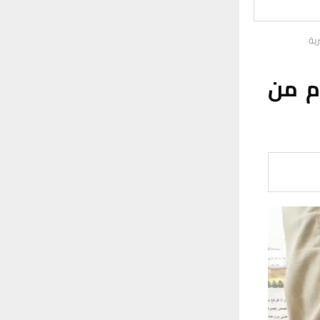
خدرات بحوزته ٢٥٠ غرام من