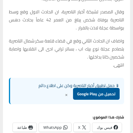
وقال المصدر لشبكة أخبار الناصرية، ان الحادث الاول وقع وسط
الناصرية بوفاة شخص يبلغ من العمر 42 عاماً بحادث دهس
بواسطة عجلة لاذت بالفرار .
واضاف ان الحادث الثاني وقع في قضاء قلعة سكر شمال الناصرية
بتصادم عجلة نوع بيك اب ، بساتر ترابي ادى الى انقلابها واصابة
شخصين كانا بداخلها .
انتهى.
📱 حمل تطبيق أخبار الناصرية وكن على اطلاع دائم
×
تحميل من Google Play
شارك هذا الموضوع:
فيس بوك
X
WhatsApp
طباعة