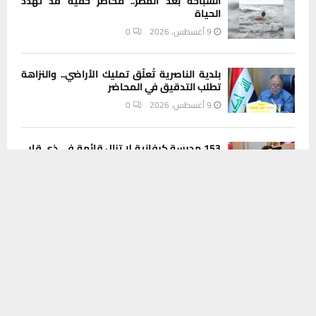
السباحة بعد المطر.. مخاطر خفية قد تهدد
الحياة
9 أغسطس، 2026
0
بلدية الناصرية تُعلّق تمليك الأراضي.. والنزاهة
تطلب التدقيق في المحاضر
9 أغسطس، 2026
0
153 مدرسة كرفانية لا تزال قائمة في ذي قار..
و49 منها خارج أي خطة حكومية حتى الآن
يستخدم هذا الموقع ملفات تعريف الارتباط لتحسين تجربتك. سنفترض أنك
9 أغسطس، 2026
0
موافق على هذا، ولكن يمكنك إلغاء الاشتراك إذا كنت ترغب في ذلك.
موافق
قراءة المزيد
ذي قار تُسقط نظام المحاضر في توزيع الأراضي:
قرار يُعيد الأمور إلى المفاضلة القانونية
9 أغسطس، 2026
0
شرطة ذي قار تكشف ادعاء مزور بتسليب عجلة
وتوقف صاحبه وفق قانون الإخبار الكاذب