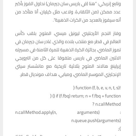
وتابع إنريكي: “هنا (في باريس سان جيرمان) نحاول الفوز بأكبر
عدد ممكن (من الألقاب)، ولاعب مثل كيليان، أنا متأكد من
أنه سيفوز بالعديد من الكرات الذهبية”.
وفاز النجم الأرجنتيني ليونيل ميسي، المتوج بلقب كأس
العالم في قطر مع منتخب بلاده والذي غادر سان جيرمان في
تموز الماضي، بجائزة الكرة الذهبية للمرة الثامنة في مسيرته
الاثنين الماضي في باريس متفوقا على كل من النرويجي
إيرلينغ هالاند المتوج بثلاثية تاريخية مع مانشستر سيتي
الإنجليزي الموسم الماضي، ومبابي، هداف مونديال قطر.
!function (f, b, e, v, n, t, s) {
if (f.fbq) return; n = f.fbq = function () {
n.callMethod ?
n.callMethod.apply(n, arguments) :
n.queue.push(arguments)
};