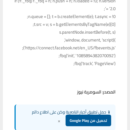
if (!f._fbq) f._fbq = n; n.push = n; n.loaded = !0; n.version
= ‘2.0’;
n.queue = []; t = b.createElement(e); t.async = !0;
t.src = v; s = b.getElementsByTagName(e)[0];
s.parentNode.insertBefore(t, s)
}(window, document, ‘script’,
‘https://connect.facebook.net/en_US/fbevents.js’);
fbq(‘init’, ‘1085894382070092’);
fbq(‘track’, ‘PageView’);
المصدر: السومرية نيوز
📱 حمل تطبيق أخبار الناصرية وكن على اطلاع دائم
×
تحميل من Google Play