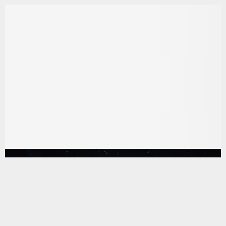
يستخدم هذا الموقع ملفات تعريف الارتباط لتحسين تجربتك. سنفترض أنك
موافق على هذا، ولكن يمكنك إلغاء الاشتراك إذا كنت ترغب في ذلك.
موافق
قراءة المزيد