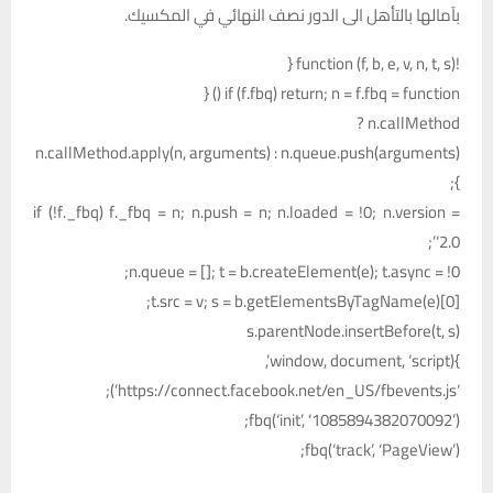
بآمالها بالتأهل الى الدور نصف النهائي في المكسيك.
!function (f, b, e, v, n, t, s) {
if (f.fbq) return; n = f.fbq = function () {
n.callMethod ?
n.callMethod.apply(n, arguments) : n.queue.push(arguments)
};
if (!f._fbq) f._fbq = n; n.push = n; n.loaded = !0; n.version =
‘2.0’;
n.queue = []; t = b.createElement(e); t.async = !0;
t.src = v; s = b.getElementsByTagName(e)[0];
s.parentNode.insertBefore(t, s)
}(window, document, ‘script’,
‘https://connect.facebook.net/en_US/fbevents.js’);
fbq(‘init’, ‘1085894382070092’);
fbq(‘track’, ‘PageView’);