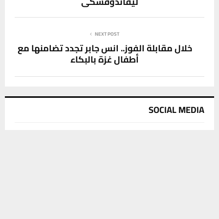
ليفاندوفسكي
NEXT POST
خلال مقابلة الفوز.. انس جابر تجدد تضامنها مع
أطفال غزة بالبكاء
SOCIAL MEDIA
يستخدم هذا الموقع ملفات تعريف الارتباط لتحسين تجربتك. سنفترض أنك
موافق على هذا، ولكن يمكنك إلغاء الاشتراك إذا كنت ترغب في ذلك.
موافق
قراءة المزيد
آخر الاخبار
تسعيرة جديدة للمولدات الاهلية في الغراف