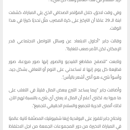
وفي وقت لاحق، خلال المؤتمر الصحافي الذي يلي المباراة، كشفت
ابنة الـ 29 عامًا أن التركيز على كرة المضرب مثّل تحديًا كبيرًا في هذا
الوقت.
وقالت جابر “أحاول الابتعاد عن وسائل التواصل الاجتماعي قدر
الإمكان، لكن الأمر صعب للغاية”.
وتابعت “تتصفح مقاطع الفيديو والصور، إنها صور مروعة، صور
فظيعة كل يوم. إنها لا تساعدني على النوم أو التعافي بشكل جيد،
وأسوأ شيء هو أنني أشعر باليأس”.
وأضافت جابر “ربما يساعد التبرع ببعض المال قليلاً في التغلب على
ما مروا به. لكنني أعلم أن المال لا يعني أي شيء بالنسبة لهم الآن.
لذلك أتمنى الحرية للجميع والسلام الحقيقي للجميع”.
وتحتاج جابر للفوز على البولندية إيغا شفيونتيك المصنّفة ثانية عالميًا
في المباراة الاخيرة من دور المجموعات الجمعة من اجل الاحتفاظ