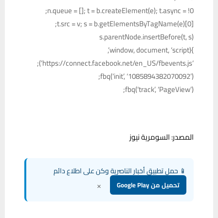
n.queue = []; t = b.createElement(e); t.async = !0;
t.src = v; s = b.getElementsByTagName(e)[0];
s.parentNode.insertBefore(t, s)
}(window, document, ‘script’,
‘https://connect.facebook.net/en_US/fbevents.js’);
fbq(‘init’, ‘1085894382070092’);
fbq(‘track’, ‘PageView’);
المصدر: السومرية نيوز
📱 حمل تطبيق أخبار الناصرية وكن على اطلاع دائم
×
تحميل من Google Play