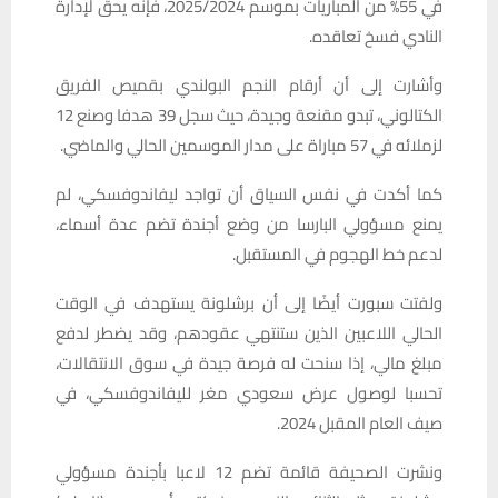
في 55% من المباريات بموسم 2025/2024، فإنه يحق لإدارة
النادي فسخ تعاقده.
وأشارت إلى أن أرقام النجم البولندي بقميص الفريق
الكتالوني، تبدو مقنعة وجيدة، حيث سجل 39 هدفا وصنع 12
لزملائه في 57 مباراة على مدار الموسمين الحالي والماضي.
كما أكدت في نفس السياق أن تواجد ليفاندوفسكي، لم
يمنع مسؤولي البارسا من وضع أجندة تضم عدة أسماء،
لدعم خط الهجوم في المستقبل.
ولفتت سبورت أيضًا إلى أن برشلونة يستهدف في الوقت
الحالي اللاعبين الذين ستنتهي عقودهم، وقد يضطر لدفع
مبلغ مالي، إذا سنحت له فرصة جيدة في سوق الانتقالات،
تحسبا لوصول عرض سعودي مغر لليفاندوفسكي، في
صيف العام المقبل 2024.
ونشرت الصحيفة قائمة تضم 12 لاعبا بأجندة مسؤولي