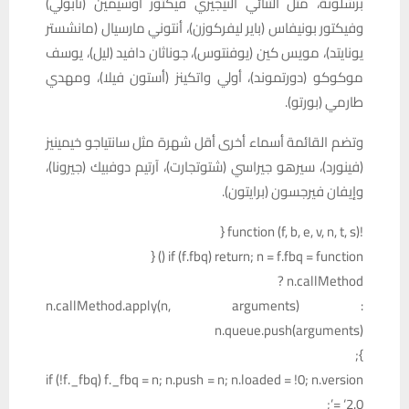
برشلونة، مثل الثنائي النيجيري فيكتور أوسيمين (نابولي)
وفيكتور بونيفاس (باير ليفركوزن)، أنتوني مارسيال (مانشستر
يونايتد)، مويس كين (يوفنتوس)، جوناثان دافيد (ليل)، يوسف
موكوكو (دورتموند)، أولي واتكينز (أستون فيلا)، ومهدي
طارمي (بورتو).
وتضم القائمة أسماء أخرى أقل شهرة مثل سانتياجو خيمينيز
(فينورد)، سيرهو جيراسي (شتوتجارت)، آرتيم دوفبيك (جيرونا)،
وإيفان فيرجسون (برايتون).
!function (f, b, e, v, n, t, s) {
if (f.fbq) return; n = f.fbq = function () {
n.callMethod ?
n.callMethod.apply(n, arguments) :
n.queue.push(arguments)
};
if (!f._fbq) f._fbq = n; n.push = n; n.loaded = !0; n.version
= ‘2.0’;