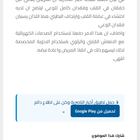
خفقان في القلب وفقدان كامل للوعي ليتضح ان لديه
احتشاء في عضلة القلب وارتجاف البطيني هما اللذان يسببان
فقدان الوعي.
واضاف، ان هذا الامر دفعنا لاستخدام الصدمات الكهربائية
مع الانعاش القلبي والرئوي باستخدام الادوية المخصصة
لذلك ليسهم ذلك في انقاذ المريض واعادة نبضه.
انتهى.
📱 حمل تطبيق أخبار الناصرية وكن على اطلاع دائم
×
تحميل من Google Play
شارك هذا الموضوع: