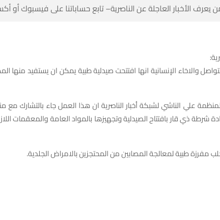
 كن أول من يعرف الأخبار العاجلة عن الناصرية– تابع حساباتنا على ف
شبك
تواصل والاخاء الإنسانية انها افتتحت صيدلية طبية يمكن ان يستفيد منها ا
منظمة علي الناشي لشبكة أخبار الناصرية ان هذا العمل جاء بالتشارك مع 
ادة شرطة ذي قار بافتتاح الصيدلية وتجهيزها بالمواد العامة والمعقمات اللاز
واضاف، انه تم جلب مفرزة طبية لمعالجة المصابين من المحتجزين با