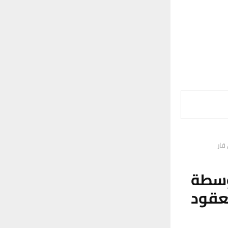
قار
سطة
لعقود