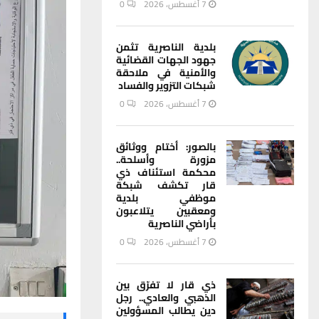
7 أغسطس، 2026
0
بلدية الناصرية تثمن
جهود الجهات القضائية
والأمنية في ملاحقة
شبكات التزوير والفساد
7 أغسطس، 2026
0
بالصور: أختام ووثائق
مزورة وأسلحة..
محكمة استئناف ذي
قار تكشف شبكة
موظفي بلدية
ومعقبين يتلاعبون
بأراضي الناصرية
7 أغسطس، 2026
0
ذي قار لا تفرّق بين
الذهبي والعادي.. رجل
دين يطالب المسؤولين