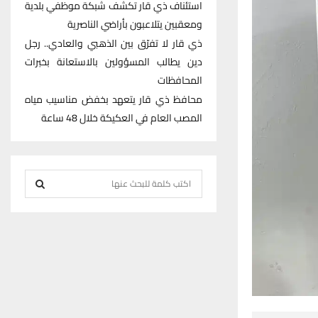
استئناف ذي قار تكشف شبكة موظفي بلدية
ومعقبين يتلاعبون بأراضي الناصرية
ذي قار لا تفرّق بين الذهبي والعادي.. رجل
دين يطالب المسؤولين بالاستعانة بخبرات
المحافظات
محافظ ذي قار يتعهد بخفض مناسيب مياه
المصب العام في العكيكة خلال 48 ساعة
S
e
S
a
r
E
c
h
A
f
R
o