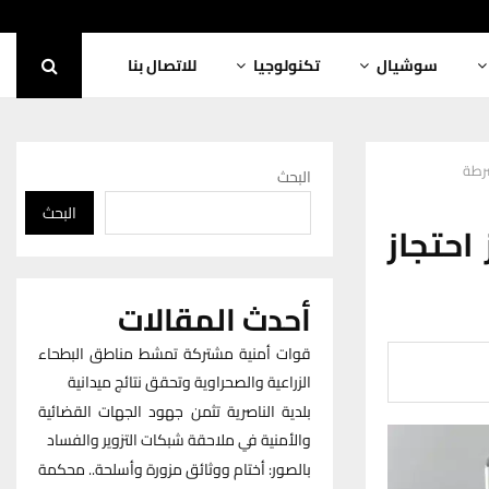
سوشيال
تكنولوجيا
للاتصال بنا
شرطة
البحث
البحث
احتجاز
أحدث المقالات
قوات أمنية مشتركة تمشط مناطق البطحاء
الزراعية والصحراوية وتحقق نتائج ميدانية
بلدية الناصرية تثمن جهود الجهات القضائية
والأمنية في ملاحقة شبكات التزوير والفساد
بالصور: أختام ووثائق مزورة وأسلحة.. محكمة