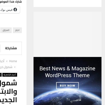
شارك هذا الموضو
فيس بوك
اخبار
العراق
مشاركة
Home
أخبا
شمول خريجي
أخبار الناصرية
إ
شمول
والابت
الجديد