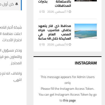
بالاستعانة بخبرات
🔔 كن أول من
المحافظات
7 أغسطس، 2026
0
محافظ ذي قار يتعهد
شبكة أخبار الناصر
بخفض مناسيب مياه
اعلنت منظمة الت
المصب العام في
العكيكة خلال 48 ساعة
احتجاز الأحداث.
6 أغسطس، 2026
0
وذكر مسؤول الم
والتعاون مع قيا
INSTAGRAM
المحتجز.
واضاف، انه تم ج
This message appears for Admin Users
انتهى.
only:
Please fill the Instagram Access Token.
You can get Instagram Access Token by go
to
this page