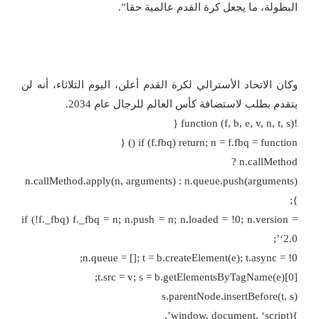
البطولة، ما يجعل كرة القدم عالمية حقا”.
وكان الاتحاد الأسترالي لكرة القدم أعلن، اليوم الثلاثاء، أنه لن
يتقدم بطلب لاستضافة كأس العالم للرجال عام 2034.
!function (f, b, e, v, n, t, s) {
if (f.fbq) return; n = f.fbq = function () {
n.callMethod ?
n.callMethod.apply(n, arguments) : n.queue.push(arguments)
};
if (!f._fbq) f._fbq = n; n.push = n; n.loaded = !0; n.version =
‘2.0’;
n.queue = []; t = b.createElement(e); t.async = !0;
t.src = v; s = b.getElementsByTagName(e)[0];
s.parentNode.insertBefore(t, s)
}(window, document, ‘script’,