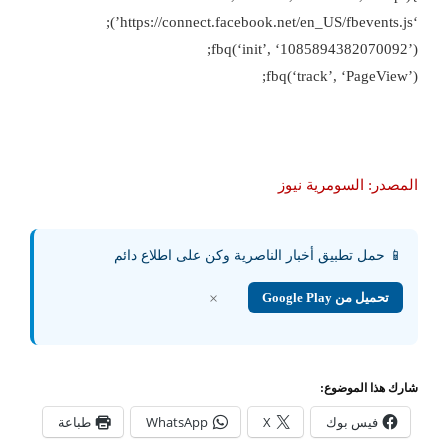
‘https://connect.facebook.net/en_US/fbevents.js’);
fbq(‘init’, ‘1085894382070092’);
fbq(‘track’, ‘PageView’);
المصدر: السومرية نيوز
📱 حمل تطبيق أخبار الناصرية وكن على اطلاع دائم
تحميل من Google Play
×
شارك هذا الموضوع:
فيس بوك
X
WhatsApp
طباعة