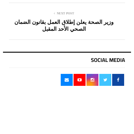
NEXT POST
وزير الصحة يعلن إطلاق العمل بقانون الضمان
الصحي الأحد المقبل
SOCIAL MEDIA
يستخدم هذا الموقع ملفات تعريف الارتباط لتحسين تجربتك. سنفترض أنك
موافق على هذا، ولكن يمكنك إلغاء الاشتراك إذا كنت ترغب في ذلك.
آخر الاخبار
موافق
قراءة المزيد
أختام مزورة وحاسبات وملفات جديدة.. شبكة
تزوير أراضي الناصرية تتوسع والتحقيقات