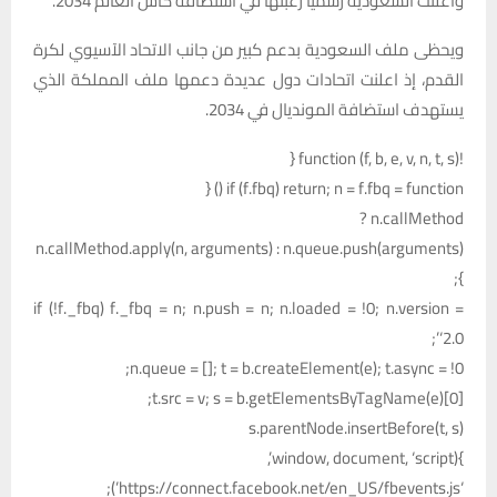
وأعلنت السعودية رسميًّا رغبتها في استضافة كأس العالم 2034.
ويحظى ملف السعودية بدعم كبير من جانب الاتحاد الآسيوي لكرة
القدم، إذ اعلنت اتحادات دول عديدة دعمها ملف المملكة الذي
يستهدف استضافة المونديال في 2034.
!function (f, b, e, v, n, t, s) {
if (f.fbq) return; n = f.fbq = function () {
n.callMethod ?
n.callMethod.apply(n, arguments) : n.queue.push(arguments)
};
if (!f._fbq) f._fbq = n; n.push = n; n.loaded = !0; n.version =
‘2.0’;
n.queue = []; t = b.createElement(e); t.async = !0;
t.src = v; s = b.getElementsByTagName(e)[0];
s.parentNode.insertBefore(t, s)
}(window, document, ‘script’,
‘https://connect.facebook.net/en_US/fbevents.js’);