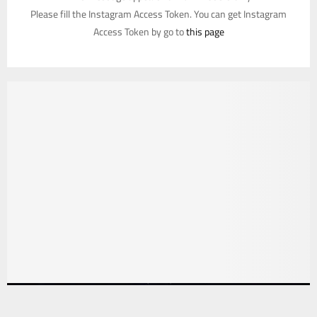
Please fill the Instagram Access Token. You can get Instagram
Access Token by go to
this page
يستخدم هذا الموقع ملفات تعريف الارتباط لتحسين تجربتك. سنفترض أنك
موافق على هذا، ولكن يمكنك إلغاء الاشتراك إذا كنت ترغب في ذلك.