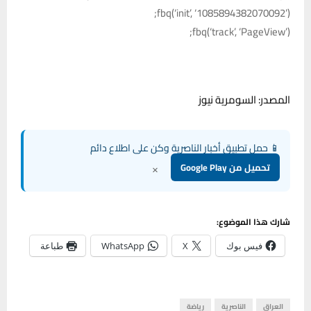
fbq(‘init’, ‘1085894382070092’);
fbq(‘track’, ‘PageView’);
المصدر: السومرية نيوز
📱 حمل تطبيق أخبار الناصرية وكن على اطلاع دائم
×
تحميل من Google Play
شارك هذا الموضوع:
فيس بوك
X
WhatsApp
طباعة
العراق
الناصرية
رياضة