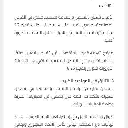
النرويجي.
الأمر لا يتعلق بالتسجيل والصناعة فحسب، فحتى في الفرص
المصنوعة، ميسي يتغلب على هالاند، إلى جانب فوزه 16
مرة بجائزة أفضل لاعب في المباراة خلال المدة المذكورة
أعلاه.
موقع “هوسكورد” المتخصص في تقييم اللاعبين وفقًا
للأرقام، اختار ميسي الأفضل الموسم الماضي في الدوريات
الأوروبية الكبرى بتقييم 8.25.
3. التألق في المواعيد الكبرى
لا يمكن إنكار مدى براعة هالاند في مانشستر سيتي ومعدل
تسجيله للأهداف؛ لكنه كان يختفي في المباريات الكبيرة
وخاصة المباريات النهائية.
طوال موسمه الأول في إنجلترا، لعب النجم النرويجي في 3
نهائيات، درع المجتمع، نهائي كأس الاتحاد الإنجليزي ونهائي