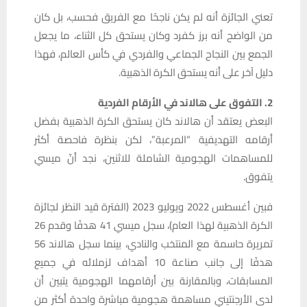
تعني الجائزة أنه لم يكن ناجحًا مع الفريق فحسب، بل كان
من الواضح أنه برز كفرد وكان يستحق كل الثناء، ما يجعل
الجمع بين النجاح الجماعي والفردي في كأس العالم، فهذا
دليل آخر على أنه يستحق الكرة الذهبية.
2. التفوق على هالاند في الأرقام الفردية
البعض يعتقد أن هالاند كان يستحق الكرة الذهبية بفضل
أرقامه التهديفية “المرعبة”، لكن بنظرة فاحصة أكثر
للمساهمات الهجومية الشاملة للاثنين، نجد أنّ ميسي
يتفوق.
فبين أغسطس 2022 ويوليو 2023 (الفترة قيد النظر لجائزة
الكرة الذهبية لهذا العام)، سجل ميسي 41 هدفًا وقدم 26
تمريرة حاسمة مع المنتخب والنادي، بينما سجل هالاند 56
هدفًا إلى جانب صناعة 10 أهداف لزملائه في جميع
المسابقات، وبالمقارنة بين أرقامهما الهجومية يتبين أن
لدى الأرجنتيني مساهمة هجومية مباشرة واحدة أكثر من