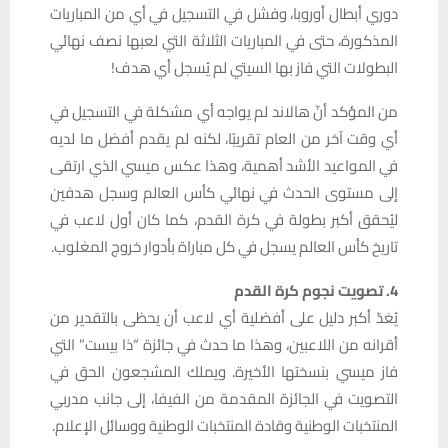
دوري أبطال أوروبا، وفشل في التسجيل في أي من المباريات
المذكورة، حتى في المباريات الثلاثة التي لعبها نصف نهائي
البطولات التي فاز بها السيتي لم يُسجل أي هدف!
من المؤكد أنّ هالاند لم يواجه أي مشكلة في التسجيل في
أي وقت آخر من العام تقريبًا، لكنه لم يقدم أفضل ما لديه
في المواعيد الأشد أهمية، وهذا عكس ميسي الذي ارتقى
إلى مستوى الحدث في نهائي كأس العالم وسجل هدفين
ليُحقق أكبر بطولة في كرة القدم، كما كان أول لاعب في
تاريخ كأس العالم يسجل في كل مباراة بأدوار خروج المغلوب.
4. تصويت نجوم كرة القدم
يُعَدّ أكبر دليل على أفضلية أي لاعب أن يحظى بالتقدير من
أقرانه من اللاعبين، وهذا ما حدث في جائزة “ذا بيست” التي
فاز ميسي بنسختها الأخيرة. ويملك المشجعون الحق في
التصويت في الجائزة المقدمة من الفيفا، إلى جانب مدربي
المنتخبات الوطنية وقادة المنتخبات الوطنية ووسائل الإعلام.