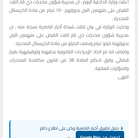
اعلنت وزارة الداخلية اليوم ، ان مديرية شؤون مخدرات ذي قار القت
القبض على متهمين اثنين بحوزتهم ١٥٠٠ غرام من مادة الكريستال
المخدرة .
وذكرت الوزارة في بيان تلقت شبكة أخبار الناصرية نسخة منه ، ان
مديرية شؤون مخدرات ذي قار القت القبض على متهمين اثنين
بحوزتهما كيلو غرام ونصف الكيلو من مادة الكريستال المخدرة .
واضاف انه تم اتخاذ الإجراءات القانونية بحقهما وتوقيفهما بقرار
قضائي وفق احكام المادة 28 من قانون مكافحة المخدرات
والمؤثرات العقلية .
انتهى.
📱 حمل تطبيق أخبار الناصرية وكن على اطلاع دائم
×
تحميل من Google Play