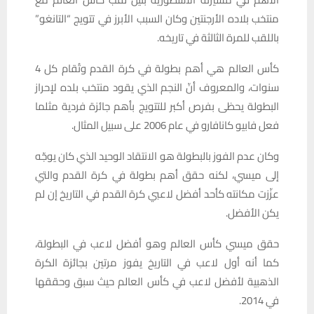
منتخب بلاده الأرجنتين وكان السبب الأبرز في تتويج “التانغو”
باللقب للمرة الثالثة في تاريخه.
كأس العالم هي أهم بطولة في كرة القدم وتُقام كل 4
سنوات، والمعروف أنّ النجم الذي يقود منتخب بلده لإحراز
البطولة يحظى بفرص أكبر للتتويج بأهم جائزة فردية مثلما
فعل فابيو كانافارو في عام 2006 على سبيل المثال.
وكان عدم الفوز بالبطولة هو الانتقاد الوحيد الذي كان يوجّه
إلى ميسي، لكنه حقق أهم بطولة في كرة القدم والتي
عزّزت مكانته كأحد أفضل لاعبي كرة القدم في التاريخ إن لم
يكن الأفضل.
حقق ميسي كأس العالم وهو أفضل لاعب في البطولة،
كما أنه أول لاعب في التاريخ يفوز مرتين بجائزة الكرة
الذهبية لأفضل لاعب في كأس العالم حيث سبق وحققها
في 2014.