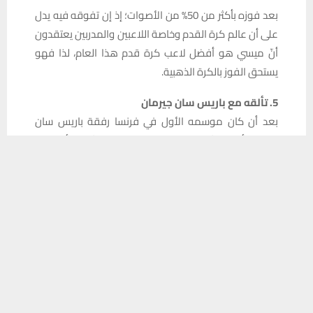
بعد فوزه بأكثر من 50% من الأصوات؛ إذ إن تفوقه فيه يدل
على أن عالم كرة القدم وخاصة اللاعبين والمدربين يعتقدون
أنّ ميسي هو أفضل لاعب كرة قدم هذا العام، لذا فهو
يستحق الفوز بالكرة الذهبية.
5. تألقه مع باريس سان جيرمان
بعد أن كان موسمه الأول في فرنسا رفقة باريس سان
جيرمان أقل بكثير من التوقعات، ادّعى الكثيرون أن فترة
يستخدم هذا الموقع ملفات تعريف الارتباط لتحسين تجربتك. سنفترض أنك
ميسي كواحد من أفضل لاعبي كرة القدم في العالم قد
موافق على هذا، ولكن يمكنك إلغاء الاشتراك إذا كنت ترغب في ذلك.
انتهت، ولكنّ “البرغوث”، سرعان ما ردّ على المشككين في
موافق
قراءة المزيد
موسمه الثاني، واستعاد عافيته بشكل كبير طوال هذا العام
مع النادي الفرنسي.
بتسجيله 16 هدفًا وتقديمه 16 تمريرة حاسمة في 32 مباراة
بالدوري، استعاد ميسي تألقه على صعيد الأندية رغم أنه لم
يكن المهاجم الحاسم مثل هالاند، لكن كان ذلك بمثابة تذكير
للجميع بمدى جودته، إذ أظهر ميسي موهبته كهداف