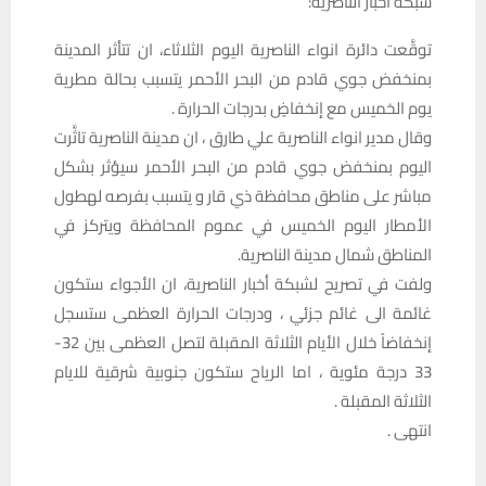
شبكة أخبار الناصرية:
توقَّعت دائرة انواء الناصرية اليوم الثلاثاء، ان تتأثر المدينة
بمنخفض جوي قادم من البحر الأحمر يتسبب بحالة مطرية
يوم الخميس مع إنخفاضٍ بدرجات الحرارة .
وقال مدير انواء الناصرية علي طارق ، ان مدينة الناصرية تاثَّرت
اليوم بمنخفض جوي قادم من البحر الأحمر سيؤثر بشكل
مباشر على مناطق محافظة ذي قار و يتسبب بفرصه لهطول
الأمطار اليوم الخميس في عموم المحافظة ويتركز في
المناطق شمال مدينة الناصرية.
ولفت في تصريح لشبكة أخبار الناصرية، ان الأجواء ستكون
غائمة الى غائم جزئي ، ودرجات الحرارة العظمى ستسجل
إنخفاضاً خلال الأيام الثلاثة المقبلة لتصل العظمى بين 32-
33 درجة مئوية ، اما الرياح ستكون جنوبية شرقية للايام
الثلاثة المقبلة .
انتهى .