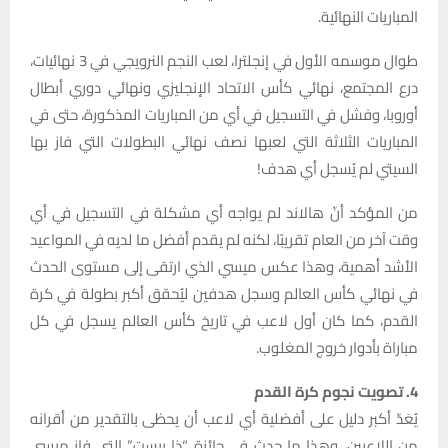
المباريات النهائية.
طوال موسمه الأول في إنجلترا، لعب النجم النرويجي في 3 نهائيات،
درع المجتمع، نهائي كأس الاتحاد الإنجليزي ونهائي دوري أبطال
أوروبا، وفشل في التسجيل في أي من المباريات المذكورة، حتى في
المباريات الثلاثة التي لعبها نصف نهائي البطولات التي فاز بها
السيتي لم يُسجل أي هدف!
من المؤكد أنّ هالاند لم يواجه أي مشكلة في التسجيل في أي
وقت آخر من العام تقريبًا، لكنه لم يقدم أفضل ما لديه في المواعيد
الأشد أهمية، وهذا عكس ميسي الذي ارتقى إلى مستوى الحدث
في نهائي كأس العالم وسجل هدفين ليُحقق أكبر بطولة في كرة
القدم، كما كان أول لاعب في تاريخ كأس العالم يسجل في كل
مباراة بأدوار خروج المغلوب.
4. تصويت نجوم كرة القدم
يُعَدّ أكبر دليل على أفضلية أي لاعب أن يحظى بالتقدير من أقرانه
من اللاعبين، وهذا ما حدث في جائزة “ذا بيست” التي فاز ميسي