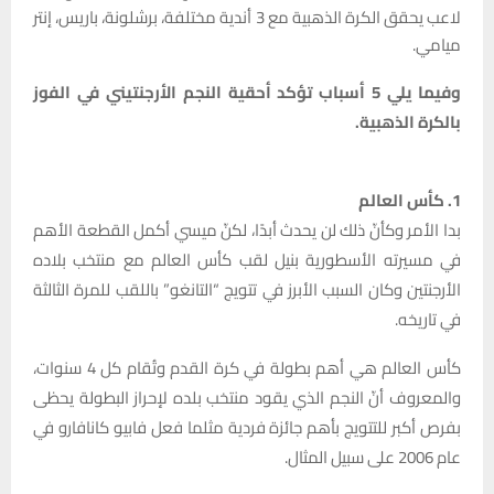
لاعب يحقق الكرة الذهبية مع 3 أندية مختلفة، برشلونة، باريس، إنتر
ميامي.
وفيما يلي 5 أسباب تؤكد أحقية النجم الأرجنتيني في الفوز
بالكرة الذهبية.
1. كأس العالم
بدا الأمر وكأنّ ذلك لن يحدث أبدًا، لكنّ ميسي أكمل القطعة الأهم
في مسيرته الأسطورية بنيل لقب كأس العالم مع منتخب بلاده
الأرجنتين وكان السبب الأبرز في تتويج “التانغو” باللقب للمرة الثالثة
في تاريخه.
كأس العالم هي أهم بطولة في كرة القدم وتُقام كل 4 سنوات،
والمعروف أنّ النجم الذي يقود منتخب بلده لإحراز البطولة يحظى
بفرص أكبر للتتويج بأهم جائزة فردية مثلما فعل فابيو كانافارو في
عام 2006 على سبيل المثال.