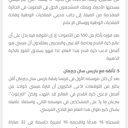
بنسختها الأخيرة. ويملك المشجعون الحق في التصويت في الجائزة
المقدمة من الفيفا، إلى جانب مدربي المنتخبات الوطنية وقادة
المنتخبات الوطنية ووسائل الإعلام.
بعد فوزه بأكثر من 50% من الأصوات؛ إذ إن تفوقه فيه يدل على أن
عالم كرة القدم وخاصة اللاعبين والمدربين يعتقدون أنّ ميسي هو
أفضل لاعب كرة قدم هذا العام، لذا فهو يستحق الفوز بالكرة
الذهبية.
5. تألقه مع باريس سان جيرمان
بعد أن كان موسمه الأول في فرنسا رفقة باريس سان جيرمان أقل
بكثير من التوقعات، ادّعى الكثيرون أن فترة ميسي كواحد من
أفضل لاعبي كرة القدم في العالم قد انتهت، ولكنّ “البرغوث”،
سرعان ما ردّ على المشككين في موسمه الثاني، واستعاد عافيته
بشكل كبير طوال هذا العام مع النادي الفرنسي.
بتسجيله 16 هدفًا وتقديمه 16 تمريرة حاسمة في 32 مباراة