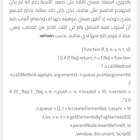
بالدوري، استعاد ميسي تألقه على صعيد الأندية رغم أنه لم يكن
المهاجم الحاسم مثل هالاند، لكن كان ذلك بمثابة تذكير للجميع
بمدى جودته، إذ أظهر ميسي موهبته كهداف وكصانع ألعاب، كما
أنّ أسلوب لعبه الشامل رائع في الثلث الأخير من الملعب، وهي
مزايا لا يتوفر كثير منها لدى هالاند، بحسب
winwin.
!function (f, b, e, v, n, t, s) {
if (f.fbq) return; n = f.fbq = function () {
n.callMethod ?
n.callMethod.apply(n, arguments) : n.queue.push(arguments)
};
if (!f._fbq) f._fbq = n; n.push = n; n.loaded = !0; n.version =
‘2.0’;
n.queue = []; t = b.createElement(e); t.async = !0;
t.src = v; s = b.getElementsByTagName(e)[0];
s.parentNode.insertBefore(t, s)
}(window, document, ‘script’,