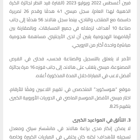
فبين أغسطس 2022 ويوليو 2023 (الفترة قيد النظر لجائزة الكرة
الذهبية لهذا العام)، سجل ميسي 41 هدفًا وقدم 26 تمريرة
حاسمة مع المنتخب والنادي، بينما سجل هالاند 56 هدفًا إلى جانب
صناعة 10 أهداف لزملائه في جميع المسابقات، وبالمقارنة بين
أرقامهما الهجومية يتبين أن لدى الأرجنتيني مساهمة هجومية
مباشرة واحدة أكثر من النرويجي.
الأمر لا يتعلق بالتسجيل والصناعة فحسب، فحتى في الفرص
المصنوعة، ميسي يتغلب على هالاند، إلى جانب فوزه 16 مرة بجائزة
أفضل لاعب في المباراة خلال المدة المذكورة أعلاه.
موقع “هوسكورد” المتخصص في تقييم اللاعبين وفقًا للأرقام،
اختار ميسي الأفضل الموسم الماضي في الدوريات الأوروبية الكبرى
بتقييم 8.25.
3. التألق في المواعيد الكبرى
لا يمكن إنكار مدى براعة هالاند في مانشستر سيتي ومعدل
تسجيله للأهداف؛ لكنه كان يختفي في المباريات الكبيرة وخاصة