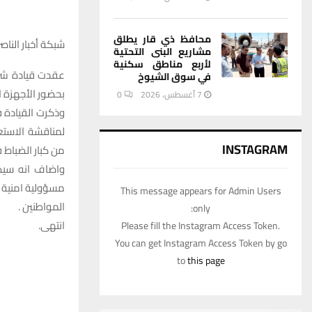
محافظ ذي قار يطلق
شبكة أخبار الناصر
مشاريع البنى التحتية
لأربع مناطق سكنية
عقدت قيادة شرطة
في سوق الشيوخ
بحضور الأجهزة ا
7 أغسطس، 2026
0
وذكرت القيادة ف
لمناقشة الاستعد
INSTAGRAM
من كبار الضباط 
واضاف انه سيكو
مسؤولية امنية ك
This message appears for Admin Users
المواطنين .
only:
انتهى.
Please fill the Instagram Access Token.
You can get Instagram Access Token by go
to
this page