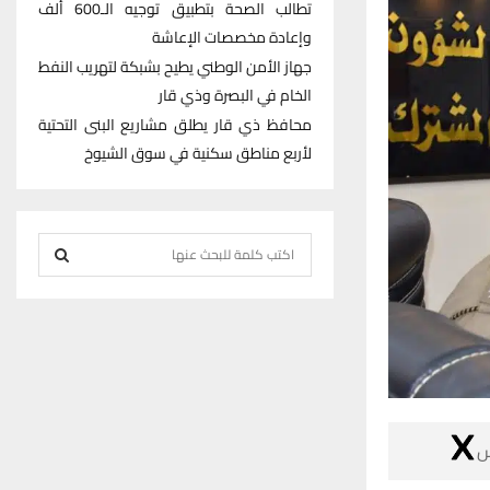
تطالب الصحة بتطبيق توجيه الـ600 ألف
وإعادة مخصصات الإعاشة
جهاز الأمن الوطني يطيح بشبكة لتهريب النفط
الخام في البصرة وذي قار
محافظ ذي قار يطلق مشاريع البنى التحتية
لأربع مناطق سكنية في سوق الشيوخ
S
e
S
a
r
E
c
h
A
f
R
o

r
C