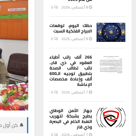
8 أغسطس، 2026
0
حظك اليوم، توقعات
الابراج الفلكية السبت
8 أغسطس، 2026
0
266 ألف راتب أطباء
العقود في ذي قار..
نائب تطالب الصحة
بتطبيق توجيه الـ600
ألف وإعادة مخصصات
الإعاشة
7 أغسطس، 2026
0
جهاز الأمن الوطني
يطيح بشبكة لتهريب
النفط الخام في البصرة
🔔 كن أول من
وذي قار
7 أغسطس، 2026
0