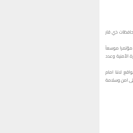
:
H
محافظات ذي قار
 مؤتمرا موسعاً
ة الأمنية وعدد
قع لاننا امام
على امن وسلامة