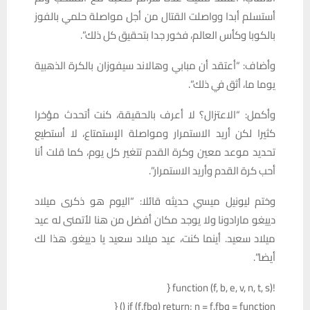
أستسلم أبدا وواصلت القتال من أجل مواصلة حلمي بالفوز
بالكوبا وكأس العالم، فخور جدا بتحقيق كل ذلك”.
وأضاف: “أعتقد أن مبابي وهالاند سيفوزان بالكرة الذهبية
يوما ما، أثق في ذلك”.
وأكمل: “الاعتزال؟ لا أعرف بالحقيقة، كنت أتحدث مؤخرا
كثيرا لكن أريد الاستمرار ومواصلة الإستمتاع، لا أستطيع
تحديد موعد معين وكرة القدم تتغير كل يوم، كما قلت أنا
أحب كرة القدم وأريد الاستمرار”.
وختم ليونيل ميسي حديثه قائلا: “اليوم هو ذكرى ميلاد
دييغو مارادونا ولا يوجد مكان أفضل من هنا لأتمنى له عيد
ميلاد سعيد. أينما كنت، عيد ميلاد سعيد يا دييغو. هذا لك
أيضا”.
!function (f, b, e, v, n, t, s) {
if (f.fbq) return; n = f.fbq = function () {