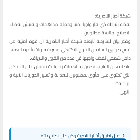
شبكة أخبار الناصرية:
نفذت شرطة ذي قار واجباً امنياً وحملة مداهمات وتفتيش بقضاء
الاصلاح لمتابعة مطلوبين .
وذكر بيان للشرطة تابعته شبكة أخبار الناصرية ان قوة امنية من
فوج طوارئ السادس الفوج التكتيكي وسرية سوات بأمرة العميد
داخل شمخي نفذت واجبها في عدد من القرى والارياف.
واضاف، ان الواجب تضمن مداهمات وجولات تفتيش على الاماكن
التي تحتوي على مأوى لمطلوبين للعدالة و تسيير الدوريات الآلية و
الراجلة “.
انتهى.
📱 حمل تطبيق أخبار الناصرية وكن على اطلاع دائم