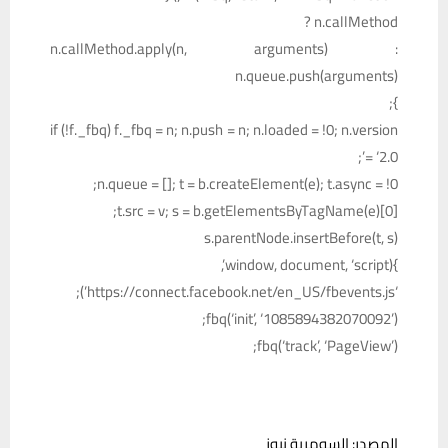
n.callMethod ?
n.callMethod.apply(n, arguments) :
n.queue.push(arguments)
};
if (!f._fbq) f._fbq = n; n.push = n; n.loaded = !0; n.version
= ‘2.0’;
n.queue = []; t = b.createElement(e); t.async = !0;
t.src = v; s = b.getElementsByTagName(e)[0];
s.parentNode.insertBefore(t, s)
}(window, document, ‘script’,
‘https://connect.facebook.net/en_US/fbevents.js’);
fbq(‘init’, ‘1085894382070092’);
fbq(‘track’, ‘PageView’);
المصدر: السومرية نيوز