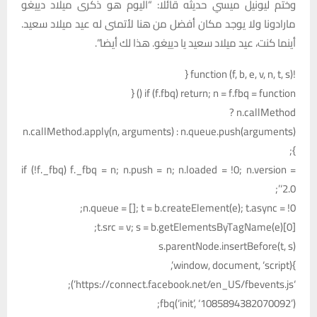
وختم ليونيل ميسي حديثه قائلا: “اليوم هو ذكرى ميلاد دييغو
مارادونا ولا يوجد مكان أفضل من هنا لأتمنى له عيد ميلاد سعيد.
أينما كنت، عيد ميلاد سعيد يا دييغو. هذا لك أيضا”.
!function (f, b, e, v, n, t, s) {
if (f.fbq) return; n = f.fbq = function () {
n.callMethod ?
n.callMethod.apply(n, arguments) : n.queue.push(arguments)
};
if (!f._fbq) f._fbq = n; n.push = n; n.loaded = !0; n.version =
‘2.0’;
n.queue = []; t = b.createElement(e); t.async = !0;
t.src = v; s = b.getElementsByTagName(e)[0];
s.parentNode.insertBefore(t, s)
}(window, document, ‘script’,
‘https://connect.facebook.net/en_US/fbevents.js’);
fbq(‘init’, ‘1085894382070092’);