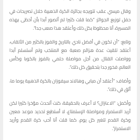
وقال ميسي عقب تتويجه بجائزة الكرة الذهبية خلال تصريحات في
حفل توزيع الجوائز: “كما قلت كثيرا لم أتصور أبدا بأن أحظى بهذه
المسيرة، أنا محظوظ بكل ذلك وأعتقد هذا صعب جدا”.
وتابع: “أن تكون في أفضل نادي بالتاريخ والفوز بالكثير من الألقاب،
أعتقد تلقيت عدة هزائم صعبة مع المنتخب ولم أستسلم أبدا
وواصلت القتال من أجل مواصلة حلمي بالفوز بالكوبا وكأس
العالم، فخور جدا بتحقيق كل ذلك”.
وأضاف: “أعتقد أن مبابي وهالاند سيفوزان بالكرة الذهبية يوما ما،
أثق في ذلك”.
وأكمل: “الاعتزال؟ لا أعرف بالحقيقة، كنت أتحدث مؤخرا كثيرا لكن
أريد الاستمرار ومواصلة الإستمتاع، لا أستطيع تحديد موعد معين
وكرة القدم تتغير كل يوم، كما قلت أنا أحب كرة القدم وأريد
الاستمرار”.