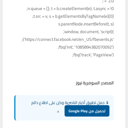
= ‘2.0’;
n.queue = []; t = b.createElement(e); t.async = !0;
t.src = v; s = b.getElementsByTagName(e)[0];
s.parentNode.insertBefore(t, s)
}(window, document, ‘script’,
‘https://connect.facebook.net/en_US/fbevents.js’);
fbq(‘init’, ‘1085894382070092’);
fbq(‘track’, ‘PageView’);
المصدر: السومرية نيوز
📱 حمل تطبيق أخبار الناصرية وكن على اطلاع دائم
×
تحميل من Google Play