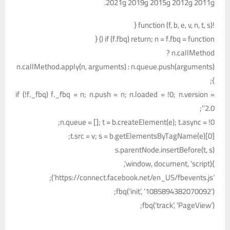
و2011 و2012 و2015 و2019 و2021.
!function (f, b, e, v, n, t, s) {
if (f.fbq) return; n = f.fbq = function () {
n.callMethod ?
n.callMethod.apply(n, arguments) : n.queue.push(arguments)
};
if (!f._fbq) f._fbq = n; n.push = n; n.loaded = !0; n.version =
‘2.0’;
n.queue = []; t = b.createElement(e); t.async = !0;
t.src = v; s = b.getElementsByTagName(e)[0];
s.parentNode.insertBefore(t, s)
}(window, document, ‘script’,
‘https://connect.facebook.net/en_US/fbevents.js’);
fbq(‘init’, ‘1085894382070092’);
fbq(‘track’, ‘PageView’);