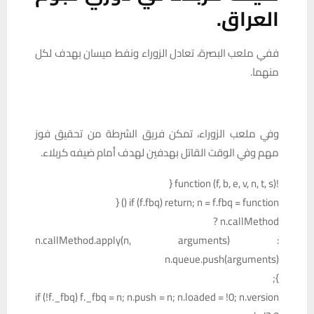
العراق.
ففي ملعب البصرة، تعادل الزوراء ونفط ميسان بهدف لكل
منهما.
وفي ملعب الزوراء، تمكن فريق الشرطة من تحقيق فوز
مهم وفي الوقت القاتل بهدفين لهدف أمام ضيفه كربلاء.
!function (f, b, e, v, n, t, s) {
if (f.fbq) return; n = f.fbq = function () {
n.callMethod ?
n.callMethod.apply(n, arguments) :
n.queue.push(arguments)
};
if (!f._fbq) f._fbq = n; n.push = n; n.loaded = !0; n.version