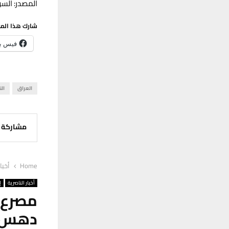
المصدر: السو
شارك هذا الم
فيس ب
العراق
الن
مشاركة
Home
أخبا
أخبار الناصرية
إ
مصرع 
دهس و