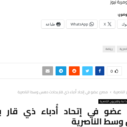
مرية نيوز
وضوع:
وك
X
WhatsApp
طباعة
اصرية
رياضة
0
ر الناصرية
مصرع عضو في إتحاد أُدباء ذي قار بحادث دهس وسط الناصرية
ذاعة وتلفزيون الناصرية
عضو في إتحاد أُدباء ذي قار ب
سط الناصرية