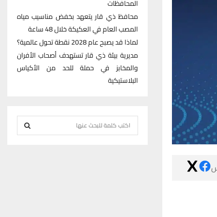
المحافظات
محافظ ذي قار يتعهد بخفض مناسيب مياه
المصب العام في العكيكة خلال 48 ساعة
لماذا قد يصبح عام 2028 نقطة تحول عالمية؟
مديرية بيئة ذي قار تستهدف أصحاب الأفران
والمخابز في حملة للحد من الأكياس
البلاستيكية
S
e
S
a
r
E

c
h
A
f
R
o