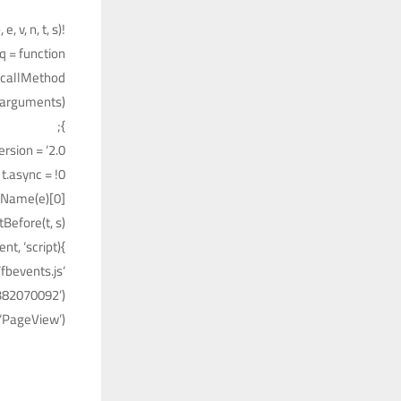
!function (f, b, e, v, n, t, s) {
 = function () {
.callMethod ?
(arguments)
};
rsion = ‘2.0’;
t.async = !0;
gName(e)[0];
Before(t, s)
}(window, document, ‘script’,
‘https://connect.facebook.net/en_US/fbevents.js’);
4382070092’);
 ‘PageView’);