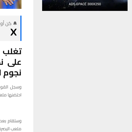
🔔 كن أول
تغلب ف
على ن
نجوم ا
وسجل القوة 
احتضنها ملع
وستقام بعد 
ملعب البصرة