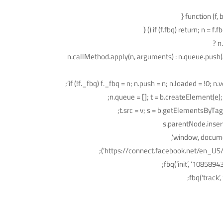
if (f.fbq) return; n = f.fbq
n
n.callMethod.apply(n, arguments) : n.queue.push
if (!f._fbq) f._fbq = n; n.push = n; n.loaded = !0; n.ve
n.queue = []; t = b.createElement(e); 
t.src = v; s = b.getElementsByTa
s.parentNode.insert
fbq(‘init’, ‘108589
fbq(‘track’,