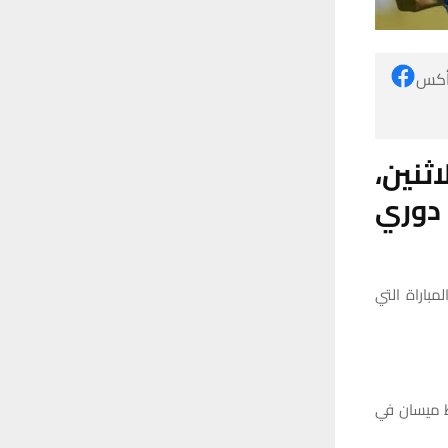
 أكس
ثنين،
دوري
باراة التي
ط ميسان في