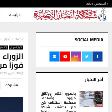
7 أغسطس، 2026
الرئيسة
أ
SOCIAL MEDIA
Home
أخبار ال
أخبار العراق
إذاعة و
الزوراء
فوزاً من
30 أكتوبر، 2023
آخر الاخبار
مشاركة
بالصور: أختام ووثائق
مزورة وأسلحة..
محكمة استئناف ذي
قار تكشف شبكة
موظفي بلدية