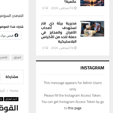
عالمية؟
6 أغسطس، 2026
0
المصدر: السومري
مديرية بيئة ذي قار
شارك هذا الموضو
تستهدف أصحاب
الأفران والمخابز في
فيس بوك
حملة للحد من الأكياس
البلاستيكية
6 أغسطس، 2026
0
العراق
الناصري
INSTAGRAM
مشاركة
This message appears for Admin Users
only:
Home
أخبا
Please fill the Instagram Access Token.
أخبار العراق
إذ
You can get Instagram Access Token by go
القوة
to
this page