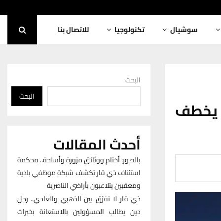
سوشيال
تكنولوجيا
للاتصال بنا
البحث
البحث
ة يخطف
أحدث المقالات
بالصور: أختام ووثائق مزورة وأسلحة.. محكمة
استئناف ذي قار تكشف شبكة موظفي بلدية
ومعقبين يتلاعبون بأراضي الناصرية
ذي قار لا تفرّق بين الذهبي والعادي.. رجل
دين يطالب المسؤولين بالاستعانة بخبرات