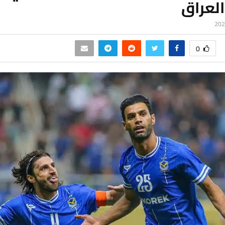
لعراق
0