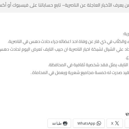
 كن أول من يعرف الأخبار العاجلة عن الناصرية– تابع حساباتنا على ف
شبك
اعلن اتحاد الادباء والكتّاب في ذي قار عن وفاة احد اعضائه جراء حادث 
حاد علي الشيال لشبكة اخبار الناصرية ان حبيب النايف تعرض اليوم لحادث د
اث
واضاف، ان رحيل النايف يمثل فقد شخصية ثقافي
واشار الى ان الفقيد صدرت له خمسة مجاميع شعرية ويعمل
شا
طباعة
WhatsApp
X