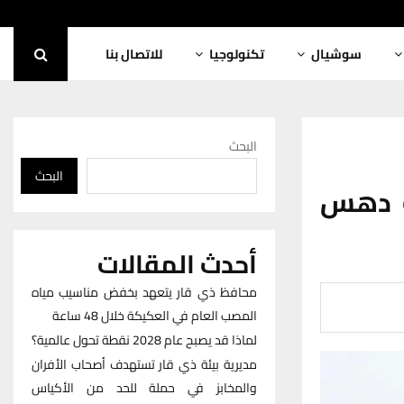
سوشيال
تكنولوجيا
للاتصال بنا
البحث
البحث
دث دهس
أحدث المقالات
محافظ ذي قار يتعهد بخفض مناسيب مياه
المصب العام في العكيكة خلال 48 ساعة
لماذا قد يصبح عام 2028 نقطة تحول عالمية؟
مديرية بيئة ذي قار تستهدف أصحاب الأفران
والمخابز في حملة للحد من الأكياس