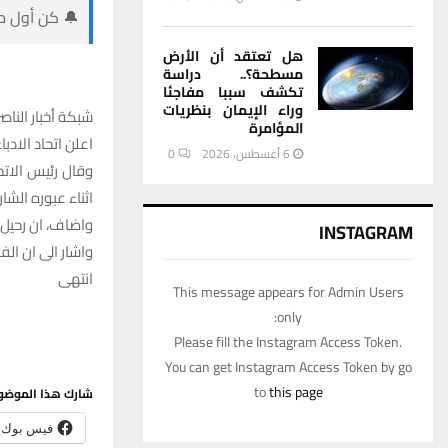
🔔 كن أول من
هل تعتقد أن الأرض
مسطحة؟.. دراسة
تكشف سببا مفاجئا
وراء الإيمان بنظريات
شبكة أخبار الناصر
المؤامرة
اعلن اتحاد الادب
6 أغسطس، 2026
0
وقال رئيس الاتح
اثناء عبوره الشار
واضاف، ان رحيل
INSTAGRAM
واشار الى ان ا
انتهى
This message appears for Admin Users
only:
Please fill the Instagram Access Token.
You can get Instagram Access Token by go
to
this page
شارك هذا الموضو
فيس بوك