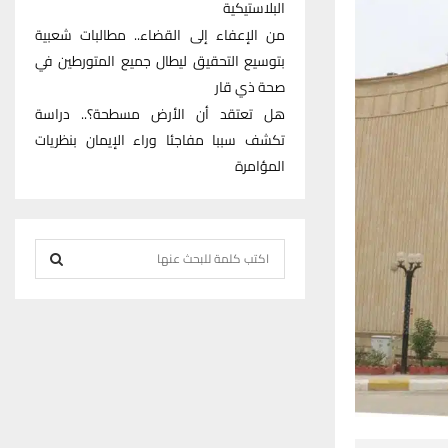
البلاستيكية
من الإعفاء إلى القضاء.. مطالبات شعبية
بتوسيع التحقيق ليطال جميع المتورطين في
صحة ذي قار
هل تعتقد أن الأرض مسطحة؟.. دراسة
تكشف سببا مفاجئا وراء الإيمان بنظريات
المؤامرة
S
e
S
a
r
E
c
h
A
f
R
o