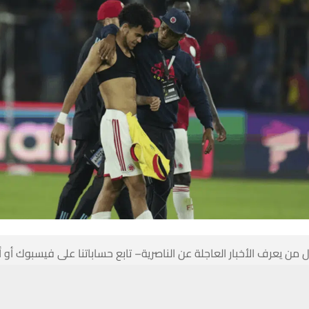
 من يعرف الأخبار العاجلة عن الناصرية– تابع حساباتنا على فيسبوك أو
حسين تجربتك. سنفترض أنك موافق على هذا، ولكن يمكنك إلغاء الاشتراك إذا كنت