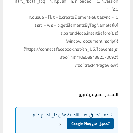
if (!f._fbq) f._fbq = n; n.push = n; n.loaded = !0; n.version
= ‘2.0’;
n.queue = []; t = b.createElement(e); t.async = !0;
t.src = v; s = b.getElementsByTagName(e)[0];
s.parentNode.insertBefore(t, s)
}(window, document, ‘script’,
‘https://connect.facebook.net/en_US/fbevents.js’);
fbq(‘init’, ‘1085894382070092’);
fbq(‘track’, ‘PageView’);
المصدر: السومرية نيوز
📱 حمل تطبيق أخبار الناصرية وكن على اطلاع دائم
×
تحميل من Google Play