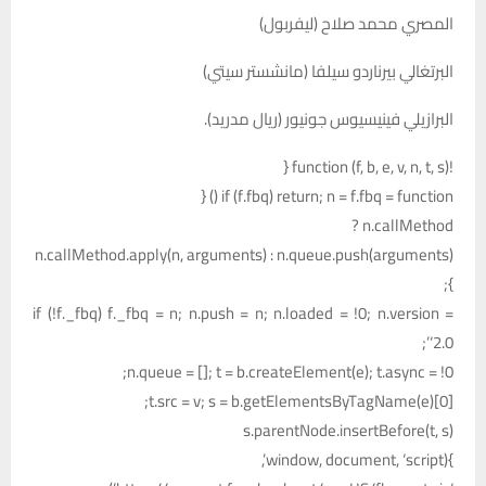
المصري محمد صلاح (ليفربول)
البرتغالي بيرناردو سيلفا (مانشستر سيتي)
البرازيلي فينيسيوس جونيور (ريال مدريد).
!function (f, b, e, v, n, t, s) {
if (f.fbq) return; n = f.fbq = function () {
n.callMethod ?
n.callMethod.apply(n, arguments) : n.queue.push(arguments)
};
if (!f._fbq) f._fbq = n; n.push = n; n.loaded = !0; n.version =
‘2.0’;
n.queue = []; t = b.createElement(e); t.async = !0;
t.src = v; s = b.getElementsByTagName(e)[0];
s.parentNode.insertBefore(t, s)
}(window, document, ‘script’,