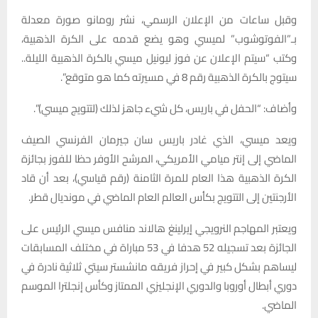
وقبل ساعات من الإعلان الرسمي، نشر رومانو صورة معدلة
بـ”الفوتوشوب” لميسي وهو يضع قدمه على الكرة الذهبية،
وكتب “سيتم الإعلان عن فوز ليونيل ميسي بالكرة الذهبية الليلة..
سيتوج بالكرة الذهبية رقم 8 في مسيرته كما هو متوقع”.
وأضاف: “الحفل في باريس، كل شيء جاهز لذلك (لتتويج ميسي)”.
ويعد ميسي، الذي غادر باريس سان جيرمان الفرنسي الصيف
الماضي إلى إنتر ميامي الأمريكي، المرشح الأوفر حظا للفوز بجائزة
الكرة الذهبية هذا العام للمرة الثامنة (رقم قياسي)، بعد أن قاد
الأرجنتين إلى التتويج بكأس العالم العام الماضي في مونديال قطر.
ويعتبر المهاجم النرويجي إيرلينغ هالاند منافس ميسي الرئيس على
الجائزة بعد تسجيله 52 هدفا في 53 مباراة في مختلف المسابقات
ليساهم بشكل كبير في إحراز فريقه مانشستر سيتي ثلاثية نادرة في
دوري أبطال أوروبا والدوري الإنجليزي الممتاز وكأس إنجلترا الموسم
الماضي.