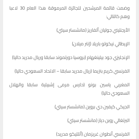
وضمت قائمة المرشحين للجائزة المرموقة هذا العام 30 لاعبا
وهم كالتالي:
الأرجنتيني جوليان ألفاريز (مانشستر سيتي)
الإيطالي نيكولو باريلا (إنتر ميلان)
الإنجليزي جود بيلينغهام (بروسيا دورتموند سابقا وريال مدريد حاليا)
الفرنسي كريم بنزيما (ريال مدريد سابقا – الاتحاد السعودي حاليا)
المغربي ياسين بونو (حارس مرمى إشبيلية سابقا والهلال
السعودي حاليا)
الجيكي كيفين دي بروين (مانشستر سيتي)
البرتغالي روبن دياز (مانشستر سيتي)
الفرنسي أنطوان غريزمان (أتلتيكو مدريد)