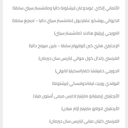
الألماني إلكاي غوندوغان (برشلونة حاليا ومانشستر سيتي سابقا)
الكرواتي يوشكو غفارديول (مانشستر سيتي حاليا – لايبزيغ سابقا)
النرويجي إيرلينغ هالاند (مانشستر سيتي)
الإنجليزي هاري كين (توتنهام سابقا – بايرن ميونخ حاليا)
الفرنسي راندال كول مواني (باريس سان جيرمان)
الجورجي خفينتشا كفاراتسخيليا (نابولي)
البولندي روبرت ليفاندوفسكي (برشلونة)
الأرجنتيني إيميليانو مارتينيز (حارس مرمى أستون فيلا)
الأرجنتيني لاوتارو مارتينيز (إنتر ميلان)
الفرنسي كليان مبابي (باريس سان جيرمان)