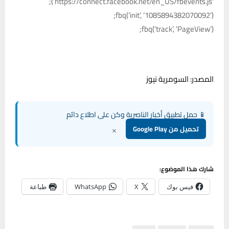
‘https://connect.facebook.net/en_US/fbevents.js’);
fbq(‘init’, ‘1085894382070092’);
fbq(‘track’, ‘PageView’);
المصدر: السومرية نيوز
📱 حمل تطبيق أخبار الناصرية وكن على اطلاع دائم
×
تحميل من Google Play
شارك هذا الموضوع:
فيس بوك
X
WhatsApp
طباعة