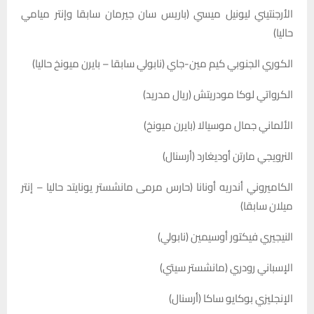
الأرجنتيني ليونيل ميسي (باريس سان جيرمان سابقا وإنتر ميامي
حاليا)
الكوري الجنوبي كيم مين-جاي (نابولي سابقا – بايرن ميونخ حاليا)
الكرواتي لوكا مودريتش (ريال مدريد)
الألماني جمال موسيالا (بايرن ميونخ)
النرويجي مارتن أوديغارد (أرسنال)
الكاميروني أندريه أونانا (حارس مرمى مانشستر يونايتد حاليا – إنتر
ميلان سابقا)
النيجيري فيكتور أوسيمين (نابولي)
الإسباني رودري (مانشستر سيتي)
الإنجليزي بوكايو ساكا (أرسنال)