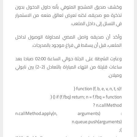
وكشف صديق المشجع المتوفي بأنه حاول الدخول بدون
تذكرة مع صديقه، لكنه تعرض لعائق منعه من الاستمرار
في التسلل إلى داخل الملعب.
وأكد أن صديقه واصل المضي لمحاولة الوصول لداخل
الملعب، قبل أن يسقط في فراغ موجود بالمدرجات.
وعثرت الشرطة على الجثة حوالي الساعة 02:00 صباحا بعد
ساعات قليلة من انتهاء المباراة بالتعادل (2-2) بين نابولي
وميلان.
!function (f, b, e, v, n, t, s) {
if (f.fbq) return; n = f.fbq = function () {
n.callMethod ?
n.callMethod.apply(n, arguments) :
n.queue.push(arguments)
};