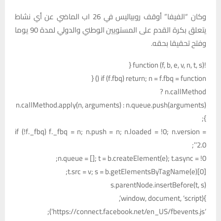
وكان “الفيفا” أوقف روبياليس في 26 اب الماضي عن أي نشاط
يتعلق بكرة القدم على المستويين الوطني والدولي لمدة 90 يوما
وفتح تحقيقا بحقه.
!function (f, b, e, v, n, t, s) {
if (f.fbq) return; n = f.fbq = function () {
n.callMethod ?
n.callMethod.apply(n, arguments) : n.queue.push(arguments)
};
if (!f._fbq) f._fbq = n; n.push = n; n.loaded = !0; n.version =
‘2.0’;
n.queue = []; t = b.createElement(e); t.async = !0;
t.src = v; s = b.getElementsByTagName(e)[0];
s.parentNode.insertBefore(t, s)
}(window, document, ‘script’,
‘https://connect.facebook.net/en_US/fbevents.js’);