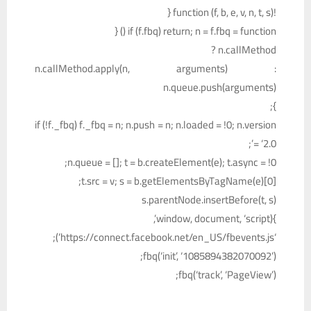
!function (f, b, e, v, n, t, s) {
if (f.fbq) return; n = f.fbq = function () {
n.callMethod ?
n.callMethod.apply(n, arguments) :
n.queue.push(arguments)
};
if (!f._fbq) f._fbq = n; n.push = n; n.loaded = !0; n.version
= ‘2.0’;
n.queue = []; t = b.createElement(e); t.async = !0;
t.src = v; s = b.getElementsByTagName(e)[0];
s.parentNode.insertBefore(t, s)
}(window, document, ‘script’,
‘https://connect.facebook.net/en_US/fbevents.js’);
fbq(‘init’, ‘1085894382070092’);
fbq(‘track’, ‘PageView’);