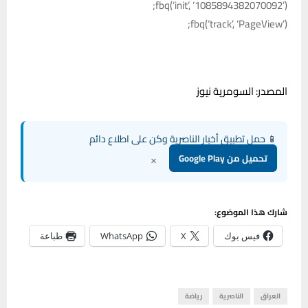
fbq(‘init’, ‘1085894382070092’);
fbq(‘track’, ‘PageView’);
المصدر: السومرية نيوز
📱 حمل تطبيق أخبار الناصرية وكن على اطلاع دائم
×
تحميل من Google Play
شارك هذا الموضوع:
فيس بوك
X
WhatsApp
طباعة
العراق
الناصرية
رياضة