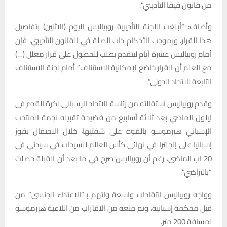
من قانون فيفا التأديبي”.
وأضاف: “أبلغت اللجنة التأديبية روبياليس اليوم (الاثنين) بتفاصيل
هذا القرار. وبموجب الأحكام ذات الصلة في القانون التأديبي، فإن
أمام روبياليس عشرة أيام ليتقدم بطلب للحصول على قرار معلل (…)
مع العلم أن القرار خاضع لإمكانية الاستئناف” أمام لجنة الاستئناف
التابعة للاتحاد الدولي”.
وقدم روبياليس استقالته من رئاسة الاتحاد الإسباني لكرة القدم في
ايلول الماضي بعد ثلاثة أسابيع من فضيحة تقبيله نجمة المنتخب
الإسباني هيرموسو بالقوة على شفتيها، خلال الاحتفال بفوز
إسبانيا على إنجلترا في نهائي كأس العالم للسيدات في سيدني في
20 اب الماضي، رغم أن روبياليس صرح في ما بعد أن القبلة حصلت
“بالتراضي”.
وواجه روبياليس انتقادات واسعة واتهم بـ”الاعتداء الجنسي” من
قبل محكمة إسبانية، وتم منعه من الاقتراب من اللاعبة هيرموسو
لمسافة 200 متر.