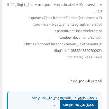
if (!f._fbq) f._fbq = n; n.push = n; n.loaded = !0; n.version =
‘2.0’;
n.queue = []; t = b.createElement(e); t.async = !0;
t.src = v; s = b.getElementsByTagName(e)[0];
s.parentNode.insertBefore(t, s)
}(window, document, ‘script’,
‘https://connect.facebook.net/en_US/fbevents.js’);
fbq(‘init’, ‘1085894382070092’);
fbq(‘track’, ‘PageView’);
المصدر: السومرية نيوز
📱 حمل تطبيق أخبار الناصرية وكن على اطلاع دائم
×
تحميل من Google Play