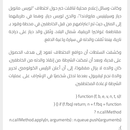
وكانت وسائل إعلام محلية تناقلت خبر حول اختطاف “لويس مانويل
دياز وسيلينيس مارولاندا”، والدي لويس دياز، وهما في طريقهما
إلى المنزل، حيث تم اعتراضهم من قبل الخاطفين في محطة وقود بـ
مقاطعة غواخيرا الريفية، شمال البلاد، ونُقل والد دياز على دراجة
نارية، بينما نُقلت والدته في سيارة رباعية الدفع.
وكشفت السلطات أن دوافع الاختطاف تعود إلى هدف الحصول
على فدية، وبعد أن تمكنت الشرطة من إنقاذ والدته من الخاطفين،
كان والده لا يزال مفقودًا، إلى أن أعلن الرئيس الكولومبي تحرير
والدة نجم ليفربول، بعدما تدخل شخصيًا في الإشراف على عمليات
الشرطة لإعادة المختطفين.
!function (f, b, e, v, n, t, s) {
if (f.fbq) return; n = f.fbq = function () {
n.callMethod ?
n.callMethod.apply(n, arguments) : n.queue.push(arguments)
};