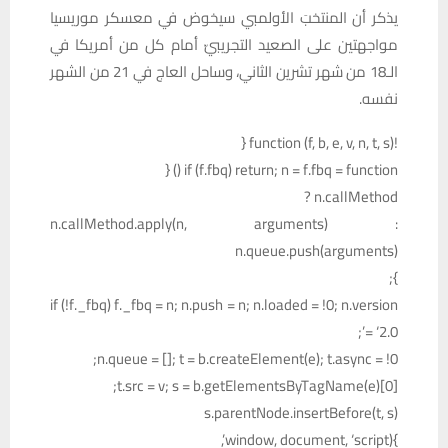
يذكر أن المنتخبَ الأولمبي سيخوض في معسكر موريسيا
مواجهتين على الصعيد التجريبيّ أمام كل من أمريكا في
الـ18 من شهر تشرين الثاني، وساحل العاج في 21 من الشهر
نفسه.
!function (f, b, e, v, n, t, s) {
if (f.fbq) return; n = f.fbq = function () {
n.callMethod ?
n.callMethod.apply(n, arguments) :
n.queue.push(arguments)
};
if (!f._fbq) f._fbq = n; n.push = n; n.loaded = !0; n.version
= ‘2.0’;
n.queue = []; t = b.createElement(e); t.async = !0;
t.src = v; s = b.getElementsByTagName(e)[0];
s.parentNode.insertBefore(t, s)
}(window, document, ‘script’,