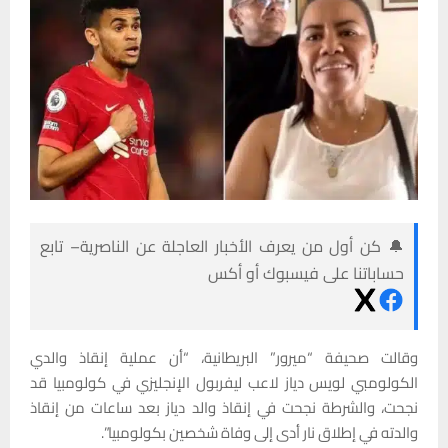
🔔 كن أول من يعرف الأخبار العاجلة عن الناصرية– تابع
حساباتنا على فيسبوك أو أكس
وقالت صحيفة “ميرور” البريطانية، “أن عملية إنقاذ والدي
الكولومبي لويس دياز لاعب ليفربول الإنجليزي في كولومبيا قد
نجحت، والشرطة نجحت في إنقاذ والد دياز بعد ساعات من إنقاذ
والدته في إطلاق نار أدى إلى وفاة شخصين بكولومبيا”.