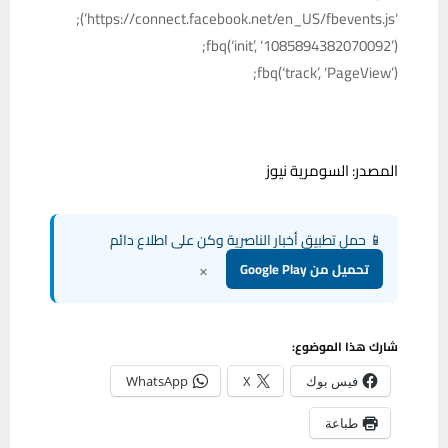
‘https://connect.facebook.net/en_US/fbevents.js’);
fbq(‘init’, ‘1085894382070092’);
fbq(‘track’, ‘PageView’);
المصدر: السومرية نيوز
📱 حمل تطبيق أخبار الناصرية وكن على اطلاع دائم
×
تحميل من Google Play
شارك هذا الموضوع:
فيس بوك
X
WhatsApp
طباعة