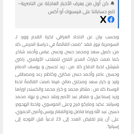
🔔 كن أول من يعرف الأخبار العاجلة عن الناصرية–
تابع حساباتنا على فيسبوك أو أكس
وبحسب بيان عن الاتحاد العراقي لكرة القدم وورد لـ
السومرية نيوز، فقد “ضمت القائمةُ في حراسةِ المرمى كلا
من: كميل سعد ومحمد حسن وحسن عباس وأحمد شاكر.
كما ضمت خياراتُ المدير الفنيّ للمنتخب الأولمبي، راضي
شنيشل، لخطِ الدفاع كلا من : زيد تحسين و يوسف الامام
وحسين عامر وأحمد حسن مكنزي وكاظم رعد ومصطفى
وليد و كرار سعد ومجتبى صالح، فيما ضمت القائمةُ لخط
الوسط كلا من : منتظر محمد و كرار محمد والكسندر اوراها
وزيد إسماعيل و منتظر عبد الأمير وبلند حسن و نهاد محمد
وسيابند عكيد وماركو فرج وعلى الموسوي، ولخطِ الهجوم:
حسين عبد الله ورضا فاضل وذوالفقار يونس وأمين الحموي،
على أن يتم تقليصُ العدد إلى 23 لاعباً قبل التوجهِ إلى
إسبانيا”.