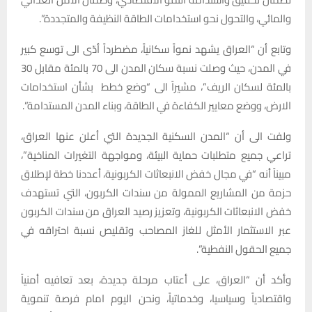
والمائي، والتحول نحو استخدامات الطاقة النظيفة والمتجددة”.
وتابع أن “العراق يشهد نمواً سكانياً، مضطرداً أدّى الى توسع كبير
في المدن، حيث وصلت نسبة سكان المدن الى 70 بالمئة مقابل 30
بالمئة لسكان الريف”، مشيراً الى “وضع خطط بشأن استخدامات
الارض، ووضع معايير الكفاءة في الطاقة، وبناء المدن المستدامة”.
ولفت الى أن “المدن السكنية الجديدة التي أعلن عنها العراق،
تراعي جميع متطلبات حماية البيئة، ومواجهة التغيرات المناخية”،
مبيناً أنه “في مجال خفض الانبعاثات الكربونية، أعددنا خطة لإطلاق
حزمة من المشاريع الممولة من سندات الكربون، التي تستهدف
خفض الانبعاثات الكربونية، وتعزيز رصيد العراق من سندات الكربون
عبر الاستثمار الأمثل للغاز المصاحب وتقليص نسبة احتراقه في
جميع الحقول النفطية”.
وأكد أن “العراق، على أعتاب مرحلة جديدة، بعد تعافيه أمنياً
واقتصادياً وسياسيا، وخدماتياً، ونحن اليوم امام فرصة تنموية