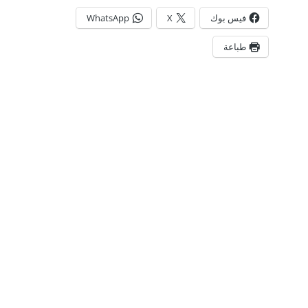
فيس بوك
X
WhatsApp
طباعة
يستخدم هذا الموقع ملفات تعريف الارتباط لتحسين تجربتك. سنفترض أنك
العراق
الناصرية
رياضة
موافق على هذا، ولكن يمكنك إلغاء الاشتراك إذا كنت ترغب في ذلك.
موافق
قراءة المزيد
مشاركة
0
PREVIOUS POST
ختام دورة الألعاب البارالمبية الآسيوية.. الصين في
الصدارة وهذا مركز العراق