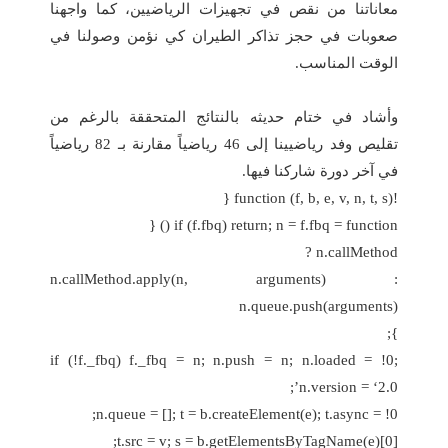
معاناتنا من نقص في تجهيزات الرياضيين، كما واجهنا
صعوبات في حجز تذاكر الطيران كي نؤمن وصولنا في
الوقت المناسب.
وأشاد في ختام حديثه بالنتائج المتحققة بالرغم من
تقليص وفد رياضيينا إلى 46 رياضياً مقارنة بـ 82 رياضياً
في آخر دورة شاركنا فيها.
!function (f, b, e, v, n, t, s) {
if (f.fbq) return; n = f.fbq = function () {
n.callMethod ?
n.callMethod.apply(n, arguments) :
n.queue.push(arguments)
};
if (!f._fbq) f._fbq = n; n.push = n; n.loaded = !0;
n.version = ‘2.0’;
n.queue = []; t = b.createElement(e); t.async = !0;
t.src = v; s = b.getElementsByTagName(e)[0];