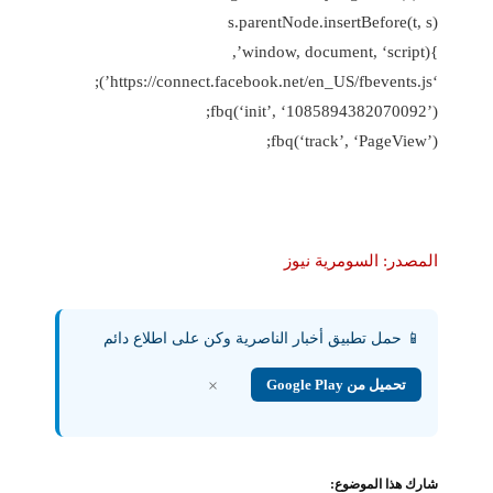
s.parentNode.insertBefore(t, s)
}(window, document, ‘script’,
‘https://connect.facebook.net/en_US/fbevents.js’);
fbq(‘init’, ‘1085894382070092’);
fbq(‘track’, ‘PageView’);
المصدر: السومرية نيوز
📱 حمل تطبيق أخبار الناصرية وكن على اطلاع دائم
تحميل من Google Play
×
شارك هذا الموضوع: