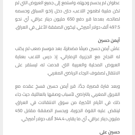
عطوان لم يحسم وجهته، واستمع إلى جميع العروض التي لم
تكن ملبية لطموح اللاعب، حتى دخل زاخو السباق وحسمه
لصالحه، بعدما قرر دفع 650 مليون دينار عراقي، أي نحو
497.5 ألف دولار أميركي، ليكون الصفقة الأغلى في العراق.
أيمن حسين
عاش أيمن حسين صيفًا مضطربًا، بعد موسم صعب لم يكتب
له النجاح مع الجزيرة الإماراتي، إذ درس اللاعب بعناية
العروض المحلية والعربية التي قدمت له، ليستقر على
الانتقال لصفوف الرجاء الرياضي المغربي.
وبعد فترة قصيرة جدًّا، قرر أيمن حسين فسخ عقده مع
الفريق المغربي بالتراضي لأسباب وصفها بالعائلية، حيث جاء
ذلك في الأيام الأخيرة من سوق الانتقالات في العراق،
لينقض عليه القوة الجوية، ويحسم الصفقة مقابل 450
مليون دينار عراقي، أي ما يقارب 344.4 ألف دولار أميركي.
حسين علي