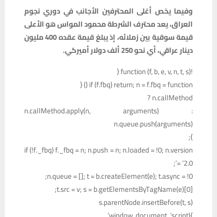
وفيما يخص أغلى المحترفين الأجانب في دوري نجوم
العراق، يعد محترف الشرطة محمود المواس هو الأعلى
قيمة سوقية بين زملائه، إذ يبلغ قيمة عقده 400 مليون
دينار عراقي، أي نحو 250 ألف دولار أميركي.
!function (f, b, e, v, n, t, s) {
if (f.fbq) return; n = f.fbq = function () {
n.callMethod ?
n.callMethod.apply(n, arguments) :
n.queue.push(arguments)
};
if (!f._fbq) f._fbq = n; n.push = n; n.loaded = !0; n.version
= ‘2.0’;
n.queue = []; t = b.createElement(e); t.async = !0;
t.src = v; s = b.getElementsByTagName(e)[0];
s.parentNode.insertBefore(t, s)
}(window, document, ‘script’,