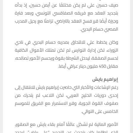
صيف حسين علي لم يكن مختلفًا عن أيمن حسين، إذ بدأه
بتجديد العقد مع فريقه الصفاقسي التونسي، وبعد فترة
وجيزة أيضًا قرر فسخ العقد بالتراضي، تزامنًا مع رحيل المدرب
المصري حسام البدري.
وكان يخطط علي للالتحاق بمدربه حسام البدري في نادي
الزوراء، لكن إدارة النوارس لم تكن تمتلك الأموال الكافية
لحسم الصفقة، ليدخل الشرطة بقوة ويحسم الأمور لصالحه،
مقابل 450 مليون دينار عراقي أيضا.
إبراهيم بايش
رغم الإشاعات والأخبار التي حاصرت إبراهيم بايش للانتقال إلى
إحدى دوريات الخليج العربي، لكن اللاعب لم يتحرك من
صفوف القوة الجوية، وقرر الاستمرار مع الفريق للموسم
الخامس على التوالي.
الأمور المالية لم تشكل عائقًا أمام بقاء بايش مع الصقور،
الذي لطالما كان يتحدث عن التجديد “على بياض”، ليجدد