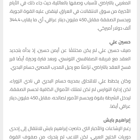
المغربي بالتراضي لأسباب وصفها بالعائلية، حيث جاء ذلك في الأيام
الأخيرة من سوق الانتقالات في العراق، لينقض عليه القوة الجوية،
ويحسم الصفقة مقابل 450 مليون دينار عراقي، أي ما يقارب 344.4
ألف دولار أميركي.
حسين علي
صيف حسين علي لم يكن مختلفًا عن أيمن حسين، إذ بدأه بتجديد
العقد مع فريقه الصفاقسي التونسي، وبعد فترة وجيزة أيضًا قرر
فسخ العقد بالتراضي، تزامنًا مع رحيل المدرب المصري حسام البدري.
وكان يخطط علي للالتحاق بمدربه حسام البدري في نادي الزوراء،
لكن إدارة النوارس لم تكن تمتلك الأموال الكافية لحسم الصفقة،
ليدخل الشرطة بقوة ويحسم الأمور لصالحه، مقابل 450 مليون دينار
عراقي أيضا.
إبراهيم بايش
رغم الإشاعات والأخبار التي حاصرت إبراهيم بايش للانتقال إلى إحدى
دوريات الخليج العربي، لكن اللاعب لم يتحرك من صفوف القوة