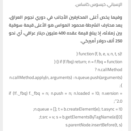
الإسباني، خيسوس كاساس.
وفيما يخص أغلى المحترفين الأجانب في دوري نجوم العراق،
يعد محترف الشرطة محمود المواس هو الأعلى قيمة سوقية
بين زملائه، إذ يبلغ قيمة عقده 400 مليون دينار عراقي، أي نحو
250 ألف دولار أميركي.
!function (f, b, e, v, n, t, s) {
if (f.fbq) return; n = f.fbq = function () {
n.callMethod ?
n.callMethod.apply(n, arguments) : n.queue.push(arguments)
};
if (!f._fbq) f._fbq = n; n.push = n; n.loaded = !0; n.version =
‘2.0’;
n.queue = []; t = b.createElement(e); t.async = !0;
t.src = v; s = b.getElementsByTagName(e)[0];
s.parentNode.insertBefore(t, s)