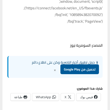
}(window, document, ‘script’,
‘https://connect.facebook.net/en_US/fbevents.js’);
fbq(‘init’, ‘1085894382070092’);
fbq(‘track’, ‘PageView’);
المصدر: السومرية نيوز
📱 حمل تطبيق أخبار الناصرية وكن على اطلاع دائم
×
تحميل من Google Play
شارك هذا الموضوع:
فيس بوك
X
WhatsApp
طباعة