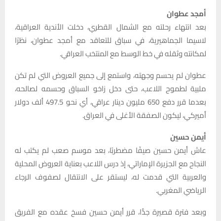
أمجد عطوان
بعد انتهاء رحلته مع الشمال القطري، دخلت الأندية العراقية،
لاسيما الجماهيرية، في سباق للتعاقد مع أمجد عطوان، نظرًا
لمكانته وثقله في خط الوسط مع المنتخب العراقي.
عطوان لم يحسم وجهته، واستمع إلى جميع العروض التي لم تكن
ملبية لطموح اللاعب، حتى دخل زاخو السباق وحسمه لصالحه،
بعدما قرر دفع 650 مليون دينار عراقي، أي نحو 497.5 ألف دولار
أميركي، ليكون الصفقة الأغلى في العراق.
أيمن حسين
عاش أيمن حسين صيفًا مضطربًا، بعد موسم صعب لم يكتب له
النجاح مع الجزيرة الإماراتي، إذ درس اللاعب بعناية العروض المحلية
والعربية التي قدمت له، ليستقر على الانتقال لصفوف الرجاء
الرياضي المغربي.
وبعد فترة قصيرة جدًّا، قرر أيمن حسين فسخ عقده مع الفريق