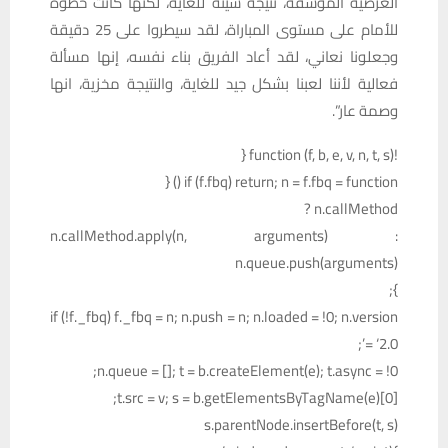
العرضية المؤسفة، نتيجة سيئة للغاية، لكنها كانت خطوة
للأمام على مستوى المباراة، لقد سيطروا على 25 دقيقة
وجعلونا نعاني، لقد أعاد الفريق بناء نفسه، إنها مسألة
فعالية لأننا لعبنا بشكل جيد للغاية، والنتيجة مخزية، انها
وصمة عار”.
!function (f, b, e, v, n, t, s) {
if (f.fbq) return; n = f.fbq = function () {
n.callMethod ?
n.callMethod.apply(n, arguments) :
n.queue.push(arguments)
};
if (!f._fbq) f._fbq = n; n.push = n; n.loaded = !0; n.version
= ‘2.0’;
n.queue = []; t = b.createElement(e); t.async = !0;
t.src = v; s = b.getElementsByTagName(e)[0];
s.parentNode.insertBefore(t, s)