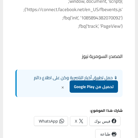
}(window, document, ‘script’,
‘https://connect.facebook.net/en_US/fbevents.js’);
fbq(‘init’, ‘1085894382070092’);
fbq(‘track’, ‘PageView’);
المصدر: السومرية نيوز
📱 حمل تطبيق أخبار الناصرية وكن على اطلاع دائم
×
تحميل من Google Play
شارك هذا الموضوع:
فيس بوك
X
WhatsApp
طباعة