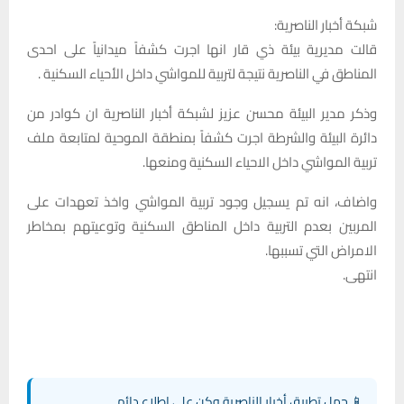
شبكة أخبار الناصرية:
قالت مديرية بيئة ذي قار انها اجرت كشفاً ميدانياً على احدى
المناطق في الناصرية نتيجة لتربية للمواشي داخل الأحياء السكنية .
وذكر مدير البيئة محسن عزيز لشبكة أخبار الناصرية ان كوادر من
دائرة البيئة والشرطة اجرت كشفاً بمنطقة الموحية لمتابعة ملف
تربية المواشي داخل الاحياء السكنية ومنعها.
واضاف، انه تم يسجيل وجود تربية المواشي واخذ تعهدات على
المربين بعدم التربية داخل المناطق السكنية وتوعيتهم بمخاطر
الامراض التي تسببها.
انتهى.
📱 حمل تطبيق أخبار الناصرية وكن على اطلاع دائم