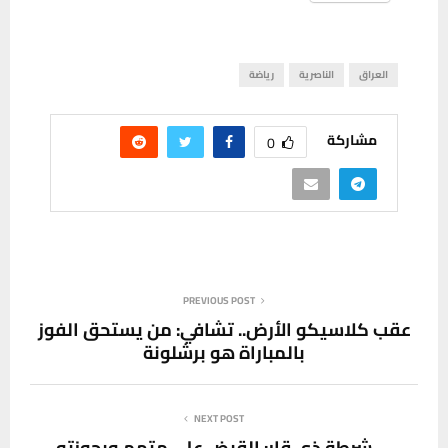
العراق
الناصرية
رياضة
مشاركة
0
PREVIOUS POST
عقب كلاسيكو الأرض.. تشافي: من يستحق الفوز
بالمباراة هو برشلونة
NEXT POST
شرطة ذي قار: القبض على متهم وبحوزته