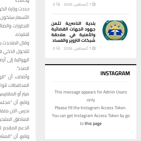
وكالات:
7 أغسطس، 2026
0
حددت وزارة الكهر
الأسعار ستكون ذ
بلدية الناصرية تثمن
التجاوزات والضا
جهود الجهات القضائية
لتنفيذه.
والأمنية في ملاحقة
شبكات التزوير والفساد
وقال المتحدث با
7 أغسطس، 2026
0
للتحول الذكي ف
الهوائية إلى أر
الصدد”.
INSTAGRAM
المحافظات تتواف
This message appears for Admin Users
ميتر أو المقاييس
only:
وتابع، أن “مجلس
Please fill the Instagram Access Token.
You can get Instagram Access Token by go
to
this page
الدعم المقدم ل
وتابع، أن “المش