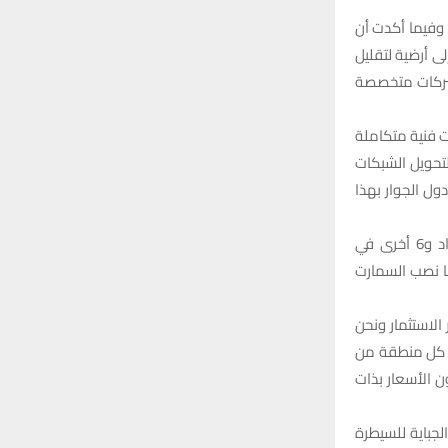
:
H
، وفيما أكدت أن
ى أرضية لتقليل
ع شركات متخصصة
ت فنية متكاملة
تحويل الشبكات
ول الجوار بهذا
وأضاف، أن “الوزارة ستشرع بالعمل في 10 مناطق منتخبة كمرحلة أولى 4 منها في بغداد و6 أخرى في
ضا نصب السمارت
الاستثمار ونحن
نفذة في كل منطقة من
الأولى وستكون الأسعار بذات
لجباية للسيطرة