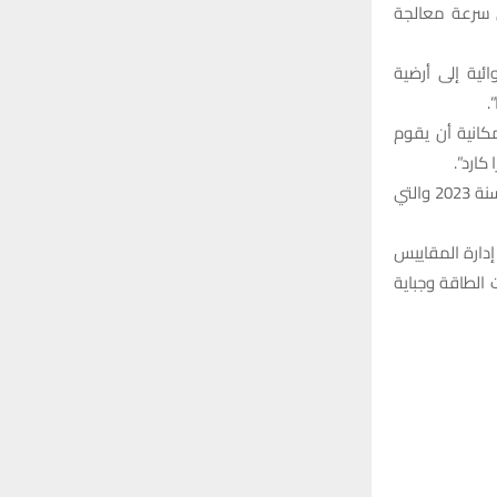
ن سرعة معالجة
ئية إلى أرضية
.
كانية أن يقوم
 كارد”.
وأقر مجلس الوزراء في جلسة الثلاثاء الماضي، توصية المجلس الوزاري للطاقة (23080 ط) لسنة 2023 والتي
إدارة المقاييس
 الطاقة وجباية