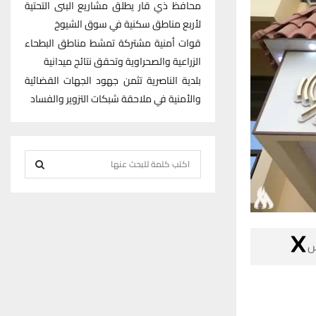
محافظ ذي قار يطلق مشاريع البنى التحتية
لأربع مناطق سكنية في سوق الشيوخ
قوات أمنية مشتركة تمشط مناطق البطحاء
الزراعية والصحراوية وتحقق نتائج ميدانية
بلدية الناصرية تثمن جهود الجهات القضائية
والأمنية في ملاحقة شبكات التزوير والفساد
S
e
S
a
r
E
c

h
A
f
R
o
r
C