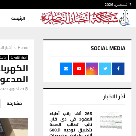
7 أغسطس، 2026
الرئيسة
أ
SOCIAL MEDIA
Home
أخبار الن
أخبار الناصرية
إذاعة 
الكهربا
المدعوم
29 أكتوبر، 2023
آخر الاخبار
مشاركة
266 ألف راتب أطباء
العقود في ذي قار..
نائب تطالب الصحة
بتطبيق توجيه الـ600
ألف وإعادة مخصصات