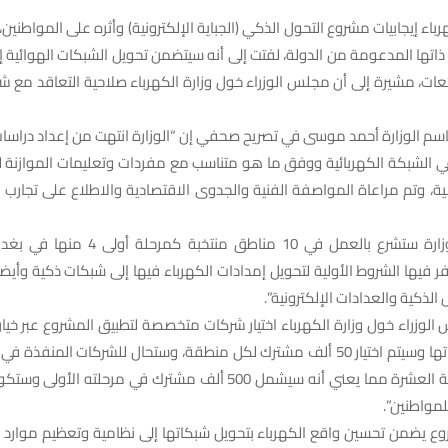
باء إيجابيات مشروع التحول الذكي (الجباية الإلكترونية) وأثره على المواطنين
اتها المدعومة من الدولة، لفتت إلى أنه سيتضمن تحويل الشبكات الهوائية إل
ئعات، مشيرة إلى أن مجلس الوزراء خول وزارة الكهرباء صلاحية التعاقد م
سم الوزارة أحمد موسى في تصريح صحفي إن “الوزارة انتهت من إعداد دراسا
ي الشبكة الكهربائية ووفق ما هو متناسب مع مفردات وتعليمات الموازنة ل
ضية، وتم مراعاة المواصفة الفنية والجدوى الاقتصادية والاطلاع على تجارب د
ر فيها الشروط الأولية لتحويل إمدادات الكهرباء فيها إلى شبكات ذكية وأي
 الذكية والعدادات الإلكترونية”.
 الوزراء خول وزارة الكهرباء اختيار شركات متخصصة لتطبيق المشروع عبر خيار 
ندرس الآن ملفاتها وسيتم اختيار 50 ألف مشترك لكل منطقة، وستحال للشركات الم
المناطق المنتخبة العشرة مما يعني أنه سيشمل 500 ألف مشترك في مرحلته 
لمواطنين”.
روع يضمن تحسين واقع الكهرباء بتحويل شبكاتها إلى نظامية وتعظيم موارد ا