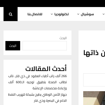
سوشيال
تكنولوجيا
للاتصال بنا
البحث
البحث
 ذاتها
أحدث المقالات
266 ألف راتب أطباء العقود في ذي قار.. نائب
تطالب الصحة بتطبيق توجيه الـ600 ألف
وإعادة مخصصات الإعاشة
جهاز الأمن الوطني يطيح بشبكة لتهريب النفط
الخام في البصرة وذي قار