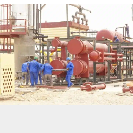
حسين تجربتك. سنفترض أنك موافق على هذا، ولكن يمكنك إلغاء الاشتراك إذا كنت