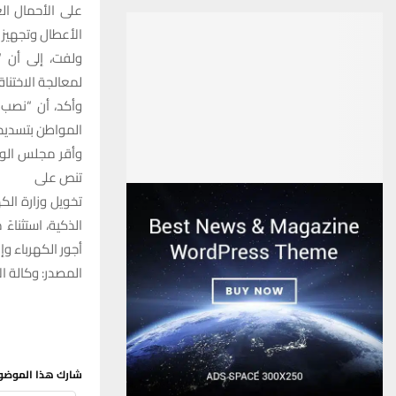
على الأحمال ال
الأعطال وتجهيز 
ولفت، إلى أن “
لمعالجة الاختنا
وأكد، أن “نصب 
المواطن بتسديد أ
تنص على
تخويل وزارة الك
الذكية، استثناء
أجور الكهرباء و
المصدر: وكالة الا
شارك هذا الموضو