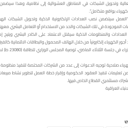
عالية وتحويل الشبكات في المناطق العشوائية إلى نظامية، وهذا سيضم
كهرباء بواقع متكامل”.
العمل سيتضمن نصب العدادات الإلكترونية الذكية وتحويل الشبكات الهوا
قات الموجودة في تلك الشبكات والحد من الاستخدام أو التعامل البشري معها”
العدادات والمنظومات الذكية سيقلل الاعتماد على الكادر البشري ويتيح إم
جور الكهرباء إلكترونياً من خلال الهاتف المحمول والبطاقات الائتمانية كالفيزا
هرباء صلاحية توجيه الدعوات إلى عدد من الشركات المختصة لتنفيذ منظومة 
ً من تعليمات تنفيذ العقود الحكومية وإقرار خطة العمل لتطوير نشاط مبيعات
إشراك مستثمري القطاع الخاص فيها.
نباء العراقية
ع: