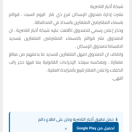
شبكة أخبار الناصرية:
نشرت إدارة صندوق الإسكان فرع ذي قار اليوم السبت ، قوائم
باسماء المقترضين المتعثرين بالسداد في المحافظة .
وذكر إعلان رسمي للصندوق اطَّلعت عليه شبكة أخبار الناصرية ، ان
الصندوق نشر قوائم بالاسماء المقترضين المتعثرين بتسديد
الاقساط لصندوق الإسكان .
واضاف ان الصندوق امهل المتعثرين لتسديد ما بذمتهم من مبالغ
متعثرة ، وبعكسه سيتخذ الإجراءات القانونية بما فيها حجز راتب
الكفلاء واعلان العقار للبيع بالمزايدة العلنية .
انتهى.‏
📱 حمل تطبيق أخبار الناصرية وكن على اطلاع دائم
×
تحميل من Google Play