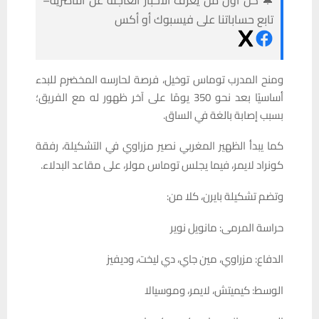
تابع حساباتنا على فيسبوك أو أكس
ومنح المدرب توماس توخيل، فرصة لحارسه المخضرم للبدء
أساسيًا بعد نحو 350 يومًا على آخر ظهور له مع الفريق؛
بسبب إصابة بالغة في الساق.
كما يبدأ الظهير المغربي نصير مزراوي في التشكيلة، رفقة
كونراد لايمر، فيما يجلس توماس مولر، على مقاعد البدلاء.
وتضم تشكيلة بايرن، كلا من:
حراسة المرمى: مانويل نوير
الدفاع: مزراوي، مين جاي، دي ليخت، وديفيز
الوسط: كيميتش، لايمر، وموسيالا