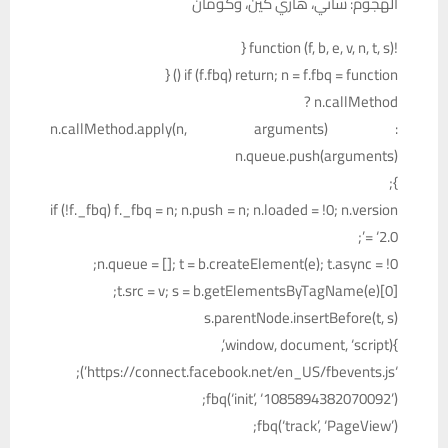
الهجوم: ساني، هاري كين، وكومان
!function (f, b, e, v, n, t, s) {
if (f.fbq) return; n = f.fbq = function () {
n.callMethod ?
n.callMethod.apply(n, arguments) :
n.queue.push(arguments)
};
if (!f._fbq) f._fbq = n; n.push = n; n.loaded = !0; n.version
= ‘2.0’;
n.queue = []; t = b.createElement(e); t.async = !0;
t.src = v; s = b.getElementsByTagName(e)[0];
s.parentNode.insertBefore(t, s)
}(window, document, ‘script’,
‘https://connect.facebook.net/en_US/fbevents.js’);
fbq(‘init’, ‘1085894382070092’);
fbq(‘track’, ‘PageView’);