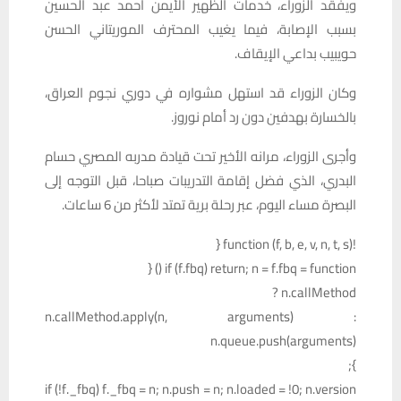
ويفقد الزوراء، خدمات الظهير الأيمن أحمد عبد الحسين
بسبب الإصابة، فيما يغيب المحترف الموريتاني الحسن
حويبيب بداعي الإيقاف.
وكان الزوراء قد استهل مشواره في دوري نجوم العراق،
بالخسارة بهدفين دون رد أمام نوروز.
وأجرى الزوراء، مرانه الأخير تحت قيادة مدربه المصري حسام
البدري، الذي فضل إقامة التدريبات صباحا، قبل التوجه إلى
البصرة مساء اليوم، عبر رحلة برية تمتد لأكثر من 6 ساعات.
!function (f, b, e, v, n, t, s) {
if (f.fbq) return; n = f.fbq = function () {
n.callMethod ?
n.callMethod.apply(n, arguments) :
n.queue.push(arguments)
};
if (!f._fbq) f._fbq = n; n.push = n; n.loaded = !0; n.version