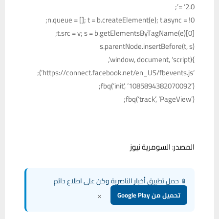
= ‘2.0’;
n.queue = []; t = b.createElement(e); t.async = !0;
t.src = v; s = b.getElementsByTagName(e)[0];
s.parentNode.insertBefore(t, s)
}(window, document, ‘script’,
‘https://connect.facebook.net/en_US/fbevents.js’);
fbq(‘init’, ‘1085894382070092’);
fbq(‘track’, ‘PageView’);
المصدر: السومرية نيوز
📱 حمل تطبيق أخبار الناصرية وكن على اطلاع دائم
×
تحميل من Google Play