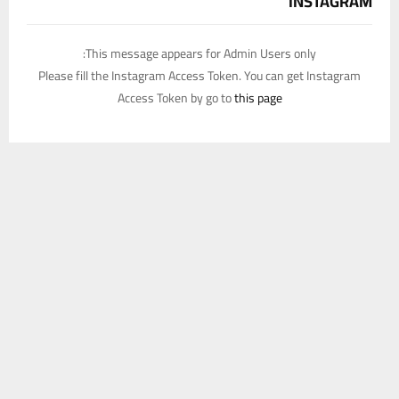
INSTAGRAM
This message appears for Admin Users only:
Please fill the Instagram Access Token. You can get Instagram
Access Token by go to
this page
يستخدم هذا الموقع ملفات تعريف الارتباط لتحسين تجربتك. سنفترض أنك
موافق على هذا، ولكن يمكنك إلغاء الاشتراك إذا كنت ترغب في ذلك.
موافق
قراءة المزيد