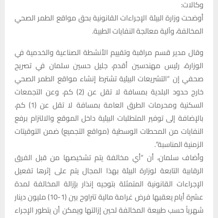
وكالات:
أوضحت وزارة البيئة الإجراءات القانونية بحق مواقع الطمر الصحي
المخالفة، وآلية معالجة النفايات الطبية.
وقال مدير قسم مراقبة وتقييم الأنشطة الصناعية والخدمية في
الوزارة، رئيس مهندسين أقدم، جليل حسين سلمان في تصريح
صحفي إن “التشريعات البيئية تشترط إنشاء مواقع الطمر الصحي
خارج حدود البلدية بمسافة لا تقل عن (2) كم، وعن التجمعات
السكنية ومحرمات الطرق العامة بمسافة لا تقل عن (1) كم،
بالإضافة إلى توفير المتطلبات البيئية داخل الموقع والالتزام برفع
النفايات من المحطات الوسطية (مواقع التجميع) ضمن التوقيتات
الزمنية المناسبة”.
وأضاف سلمان، أن “أي مخالفة يتم تشخيصها من قبل الفرق
الرقابية التابعة لوزارة البيئة بهذا المجال يتم على إثرها تفعيل
الإجراءات القانونية المتمثلة بتوجيه إنذار بإزالة المخالفة لمدة
عشرة أيام يعقبها فرض غرامة مالية تتراوح بين (1-10) مليون دينار
شهرياً حسب طبيعة المخالفة لحين إزالتها ويمكن أن يتطور الإجراء