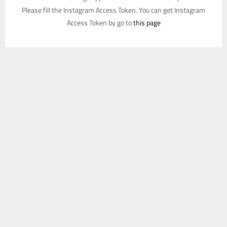
Please fill the Instagram Access Token. You can get Instagram
Access Token by go to
this page
يستخدم هذا الموقع ملفات تعريف الارتباط لتحسين تجربتك. سنفترض أنك
موافق على هذا، ولكن يمكنك إلغاء الاشتراك إذا كنت ترغب في ذلك.
موافق
قراءة المزيد