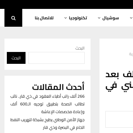
سوشيال
تكنولوجيا
للاتصال بنا
البحث
ية
البحث
ف بعد
ني في
أحدث المقالات
266 ألف راتب أطباء العقود في ذي قار.. نائب
تطالب الصحة بتطبيق توجيه الـ600 ألف
وإعادة مخصصات الإعاشة
جهاز الأمن الوطني يطيح بشبكة لتهريب النفط
الخام في البصرة وذي قار