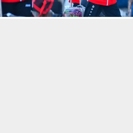
حسين تجربتك. سنفترض أنك موافق على هذا، ولكن يمكنك إلغاء الاشتراك إذا كنت
 من يعرف الأخبار العاجلة عن الناصرية– تابع حساباتنا على فيسبوك أو
فد منتحبنا الوطني للناشئات، ا
ة، لدخول معسكر تدريبي تحضيرا لب
يا.
العراقي لكرة القدم قي بيان ورد لـ السومرية نيوز، ان “وفدُ منتخب ناشئات الع
إيرانية طهران للدخولِ في معسكرٍ تدريبيّ يستمر لمدة أسبوع، ويتخلله خو
يراً لبُطولةِ كأس غرب آسيا التي تستضيفها العاصمةُ الأردنية عَمّان في الأس
”.