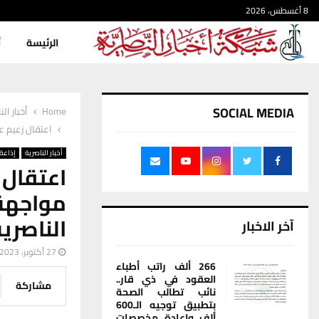
8 أغسطس، 2026
الرئيسة
أ
SOCIAL MEDIA
Home
أخبار الن
اعتقال زعيم ع
أخبار الناصرية
إذاعة 
اعتقال
مواجهة
الناصري
آخر الاخبار
27 أكتوبر، 2023
266 ألف راتب أطباء
العقود في ذي قار..
مشاركة
نائب تطالب الصحة
بتطبيق توجيه الـ600
ألف وإعادة مخصصات