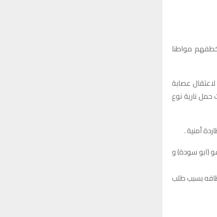
:
H
خطفهم مواطنا
ة لاعتقال عصابة
حمل نارية نوع
ردة أمنية .
و (ابو سودة) و
تطافه بسبب طلب