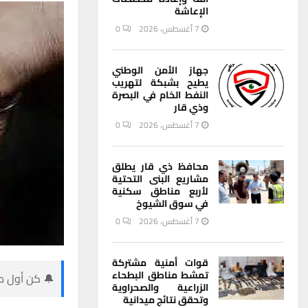
الإعاشة
7 أغسطس، 2026
0
جهاز الأمن الوطني
يطيح بشبكة لتهريب
النفط الخام في البصرة
وذي قار
7 أغسطس، 2026
0
محافظ ذي قار يطلق
مشاريع البنى التحتية
لأربع مناطق سكنية
في سوق الشيوخ
7 أغسطس، 2026
0
قوات أمنية مشتركة
تمشط مناطق البطحاء
🔔 كن أول من
الزراعية والصحراوية
وتحقق نتائج ميدانية