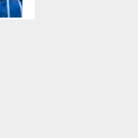
يستخدم هذا الموقع ملفات تعريف الارتباط لت
🔔 كن أول
وصل و
الجمع
غرب آس
وقال الاتحاد 
العاصمةِ ال
تجريبيتين تحض
الشهر المُقبل
!function (f, b, e, v, n, t, s) {