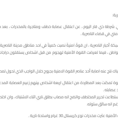
ية:
رطة ذي قار اليوم ، عن اعتقال عصابة خطف ومتاجرة بالمخدرات ، بعد 
ني في قضاء الناصرية .
ة أخبار الناصرية ، ان قوةً امنيةً نصبت كميناً في احد مناطق مدينة الناصري
ن ، فيما تعرضت القوة الأمنية لهجوم من قبل اشخاص يستقلون دراجات 
ك نتج عنه اصابة أحد عناصر القوة الامنية بجروح خلال الواجب الذي تحول لمطا
قوة تمكنت بعد المطاردة من اعتقال اربعة اشخاص بينهم زعيم العصابة المدع
ستطاعت تحرير المختطف واتضح انه مصاب بطلق ناري اثناء الاشتباك ، وان اخ
م انه سائق ستوته.
ية عثرت مخدرات نوع كريستال 30 غرام واسلحة نارية .