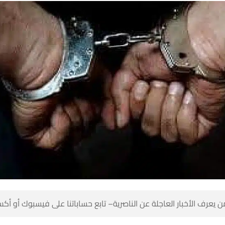
 كن أول من يعرف الأخبار العاجلة عن الناصرية– تابع حساباتنا على ف