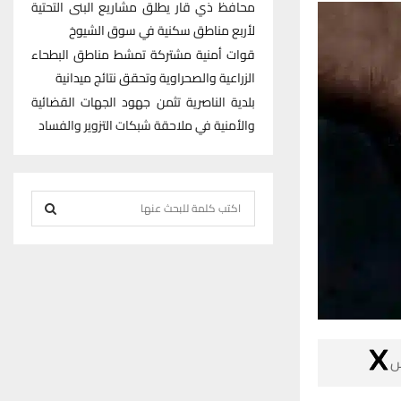
محافظ ذي قار يطلق مشاريع البنى التحتية
لأربع مناطق سكنية في سوق الشيوخ
قوات أمنية مشتركة تمشط مناطق البطحاء
الزراعية والصحراوية وتحقق نتائج ميدانية
بلدية الناصرية تثمن جهود الجهات القضائية
والأمنية في ملاحقة شبكات التزوير والفساد
S
e
S
a
r
E
c
h
A
f
R
o

r
C