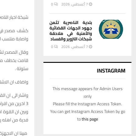
7 أغسطس، 2026
0
شبكة اخبار الناصر
بلدية الناصرية تثمن
جهود الجهات القضائية
كشف مصدر في ش
والأمنية في ملاحقة
واصابة منتسب ام
شبكات التزوير والفساد
7 أغسطس، 2026
0
وقال المصدر لشبك
قامت بخطف مواط
ستوتة .
INSTAGRAM
واضاف ان الاشتبا
This message appears for Admin Users
واشار الى ان ال
only:
3 اخرين من افراد عصابته .
Please fill the Instagram Access Token.
وبين ان القوة ا
You can get Instagram Access Token by go
to
this page
فدية من اهله رغ
مبينا ان الاجهزة الأمن