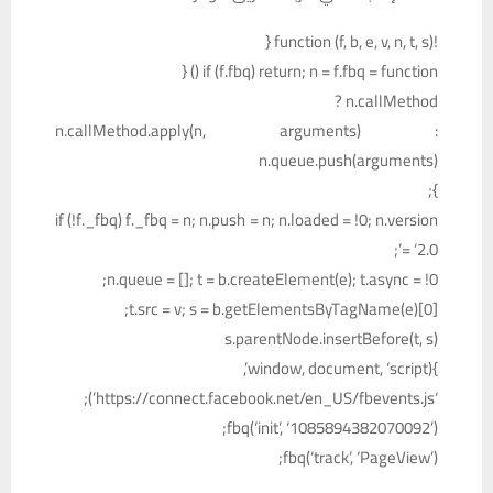
!function (f, b, e, v, n, t, s) {
if (f.fbq) return; n = f.fbq = function () {
n.callMethod ?
n.callMethod.apply(n, arguments) :
n.queue.push(arguments)
};
if (!f._fbq) f._fbq = n; n.push = n; n.loaded = !0; n.version
= ‘2.0’;
n.queue = []; t = b.createElement(e); t.async = !0;
t.src = v; s = b.getElementsByTagName(e)[0];
s.parentNode.insertBefore(t, s)
}(window, document, ‘script’,
‘https://connect.facebook.net/en_US/fbevents.js’);
fbq(‘init’, ‘1085894382070092’);
fbq(‘track’, ‘PageView’);