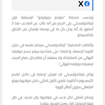
وبحسب صحيفة “موندو ديبورتيفو” الإسبانية، فإن
ليفاندوفسكي على الرغم من أنه غائب عن الملاعب منذ 3
أسابيع، إلا أنه يبذل كل ما في وسعه ليتمكن من اللحاق
بالكلاسيكو.
وأضافت الصحفية: “ليفاندوفسكي سيختبر نفسه في مران
البارسا الجمعة، واعتمادا على مشاعره سيتم حسم موقفه
النهائي من المشاركة، ولا يستبعد أن ينتظر حتى صباح السبت
لمعرفة موقفه النهائي”.
وكان ليفاندوفسكي قد تعرض لإصابة في كاحل القدم
الأيسر يوم 4 أكتوبر/ تشرين الأول الحالي، خلال مواجهة بورتو
البرتغالي بدوري أبطال أوروبا.
ويحتاج تشافي لكل لاعب في مواجهة ريال مدريد، في ظل
لعنة الإصابات التي ضربت الفريق مؤخرا.