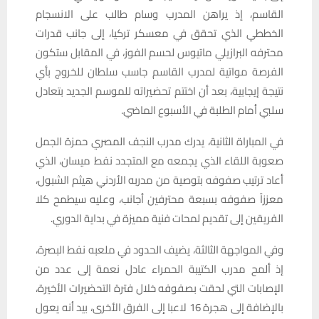
القاسم، إذ يراهن المدرب وسام طالب على الانسجام
الخططي الذي تحقق في معسكر تركيا، إلى جانب قدرات
محترفه البرازيلي ماتيوس لحسم الفوز، في المقابل ستكون
الفرصة مواتية لمدرب القاسم جاسب سلطان للخروج بأي
نتيجة إيجابية، بعد أن اختتم تحضيراته للموسم الجديد بتعادل
سلبي أمام الطلبة في الأسبوع الماضي.
في المباراة الثانية، يدرك مدرب النجف المصري حمزة الجمل
صعوبة اللقاء الذي يجمعه مع المتجدد نفط ميسان، الذي
أعاد ترتيب صفوفه بتوصية من مدربه الأردني هيثم الشبول،
معززاً صفوفه بسبعة محترفين أجانب، وعليه سيطمح كلا
الفريقين إلى تقديم لمحات فنية مميزة في بداية الدوري.
وفي المواجهة الثالثة، يضيف الحدود في ملعبه نفط البصرة،
إذ ألمح مدرب الكتيبة الحمراء عادل نعمة إلى عدد من
الإصابات التي لحقت بصفوفه خلال فترة التحضيرات الأخيرة،
بالإضافة إلى هجرة 16 لاعبا إلى الفرق الأخرى، بيد أنه يعول