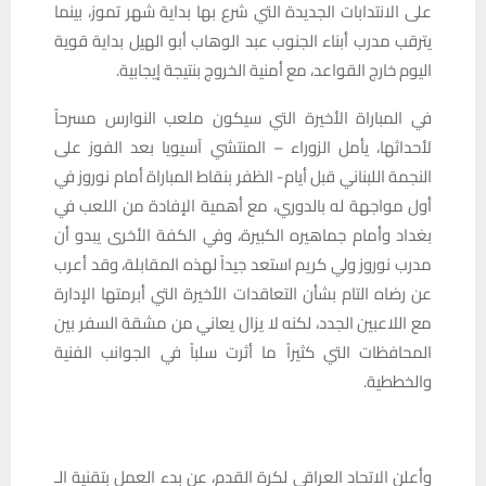
على الانتدابات الجديدة التي شرع بها بداية شهر تموز، بينما
يترقب مدرب أبناء الجنوب عبد الوهاب أبو الهيل بداية قوية
اليوم خارج القواعد، مع أمنية الخروج بنتيجة إيجابية.
في المباراة الأخيرة التي سيكون ملعب النوارس مسرحاً
لأحداثها، يأمل الزوراء – المنتشي آسيويا بعد الفوز على
النجمة اللبناني قبل أيام- الظفر بنقاط المباراة أمام نوروز في
أول مواجهة له بالدوري، مع أهمية الإفادة من اللعب في
بغداد وأمام جماهيره الكبيرة، وفي الكفة الأخرى يبدو أن
مدرب نوروز ولي كريم استعد جيداً لهذه المقابلة، وقد أعرب
عن رضاه التام بشأن التعاقدات الأخيرة التي أبرمتها الإدارة
مع اللاعبين الجدد، لكنه لا يزال يعاني من مشقة السفر بين
المحافظات التي كثيراً ما أثرت سلباً في الجوانب الفنية
والخططية.
وأعلن الاتحاد العراقي لكرة القدم، عن بدء العمل بتقنية الـ