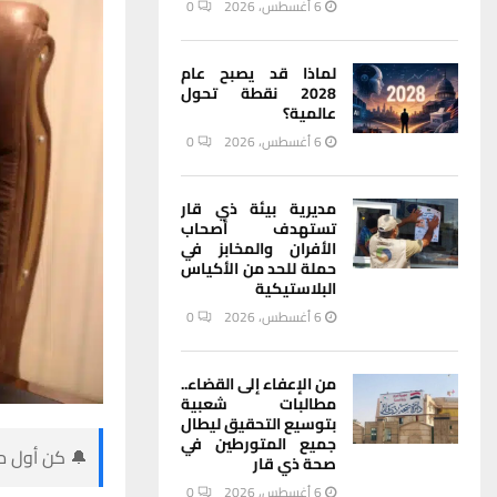
6 أغسطس، 2026
0
لماذا قد يصبح عام
2028 نقطة تحول
عالمية؟
6 أغسطس، 2026
0
مديرية بيئة ذي قار
تستهدف أصحاب
الأفران والمخابز في
حملة للحد من الأكياس
البلاستيكية
6 أغسطس، 2026
0
من الإعفاء إلى القضاء..
مطالبات شعبية
بتوسيع التحقيق ليطال
جميع المتورطين في
🔔 كن أول من
صحة ذي قار
6 أغسطس، 2026
0