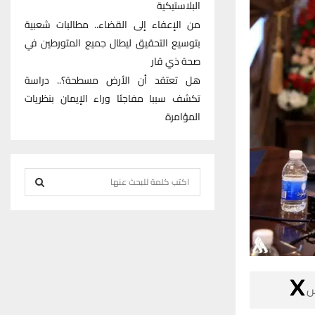
البلاستيكية
من الإعفاء إلى القضاء.. مطالبات شعبية
بتوسيع التحقيق ليطال جميع المتورطين في
صحة ذي قار
هل تعتقد أن الأرض مسطحة؟.. دراسة
تكشف سببا مفاجئا وراء الإيمان بنظريات
المؤامرة
S
e
S
a
r
E
c
h
A
f

R
o