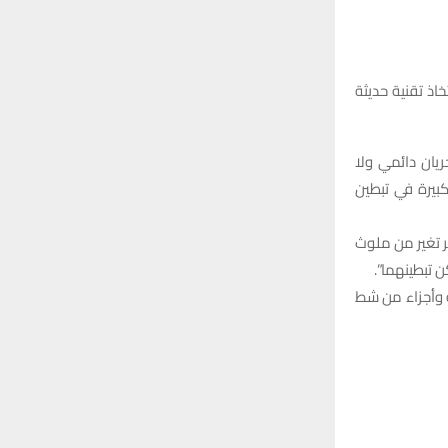
r
C
:
H
خاذ تقنية حديثة
يان دائمي ولا
كبيرة في تبطين
ر تغير من ملوث
 تبطينهما”.
ة وأجزاء من شط