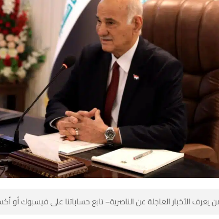
 كن أول من يعرف الأخبار العاجلة عن الناصرية– تابع حساباتنا على ف