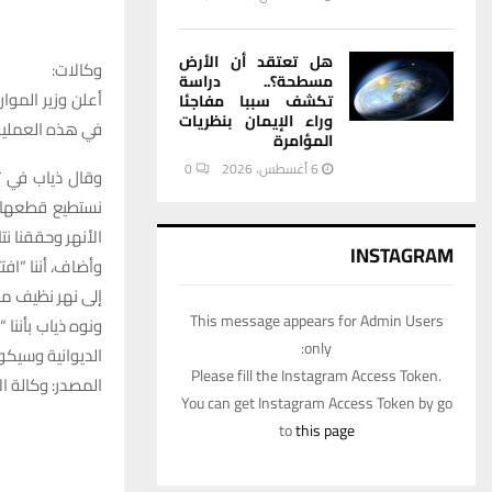
هل تعتقد أن الأرض
وكالات:
مسطحة؟.. دراسة
أعلن وزير الموار
تكشف سببا مفاجئا
وراء الإيمان بنظريات
في هذه العملية
المؤامرة
6 أغسطس، 2026
0
وقال ذياب في ت
نستطيع قطعها، و
الأنهر وحققنا نتا
INSTAGRAM
وأضاف، أننا “اف
إلى نهر نظيف مب
This message appears for Admin Users
ونوه ذياب بأننا
only:
الديوانية وسيكو
Please fill the Instagram Access Token.
المصدر: وكالة الا
You can get Instagram Access Token by go
to
this page