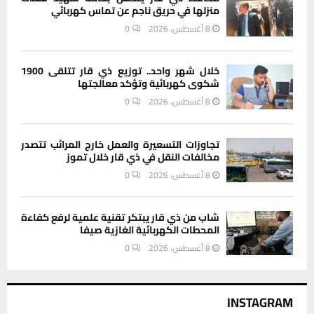
منزلها في حريق ناجم عن تماس كهربائي
8 أغسطس، 2026
0
خلال شهر واحد.. توزيع ذي قار تتلقى 1900
شكوى كهربائية وتؤكد معالجتها
8 أغسطس، 2026
0
تجاوزات التسعيرة والعمل خارج المرائب تتصدر
مخالفات النقل في ذي قار خلال تموز
8 أغسطس، 2026
0
شاب من ذي قار يبتكر تقنية علمية لرفع كفاءة
المحطات الكهربائية الغازية صيفا
8 أغسطس، 2026
0
INSTAGRAM