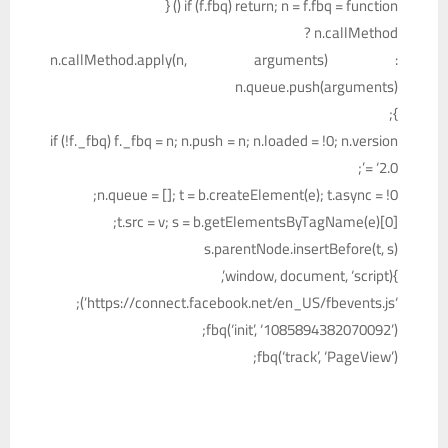
if (f.fbq) return; n = f.fbq = function () {
n.callMethod ?
n.callMethod.apply(n, arguments) :
n.queue.push(arguments)
};
if (!f._fbq) f._fbq = n; n.push = n; n.loaded = !0; n.version
= ‘2.0’;
n.queue = []; t = b.createElement(e); t.async = !0;
t.src = v; s = b.getElementsByTagName(e)[0];
s.parentNode.insertBefore(t, s)
}(window, document, ‘script’,
‘https://connect.facebook.net/en_US/fbevents.js’);
fbq(‘init’, ‘1085894382070092’);
fbq(‘track’, ‘PageView’);