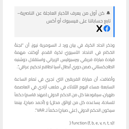
🔔 كن أول من يعرف الأخبار العاجلة عن الناصرية–
تابع حساباتنا على فيسبوك أو أكس
وذكر اتحاد الكرة، في بيان ورد لـ السومرية نيوز، أن “لجنةُ
الحُكام في الاتحاد الآسيويّ لكرة القدم، أوكلت مهمةَ
قيادة مباراة فريقي بيرسبوليس الإيراني واستقلال دوشنبه
الطاجكستاني ضمن دوري أبطال آسيا لطاقم تحكيم عراقي”.
وأضافت، أن مباراة الفريقين التي تجري في تمام الساعة
السابعة مساء اليوم الثلاثاء في ملعب آزادي في العاصمة
طهران، سيقودها كل من الحكم الدوليّ (مهند قاسم) حكماً
للساحة، يساعده كل من (واثق مدلل) و (أحمد صباح)، بينما
سيكون الحكم الدولي (علي صباح) حكماً لـ VAR”.
!function (f, b, e, v, n, t, s) {