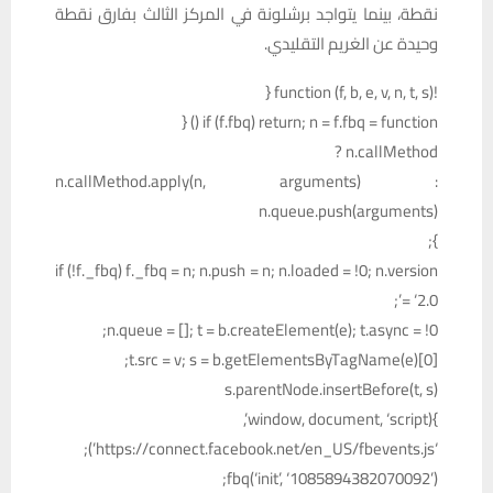
نقطة، بينما يتواجد برشلونة في المركز الثالث بفارق نقطة
وحيدة عن الغريم التقليدي.
!function (f, b, e, v, n, t, s) {
if (f.fbq) return; n = f.fbq = function () {
n.callMethod ?
n.callMethod.apply(n, arguments) :
n.queue.push(arguments)
};
if (!f._fbq) f._fbq = n; n.push = n; n.loaded = !0; n.version
= ‘2.0’;
n.queue = []; t = b.createElement(e); t.async = !0;
t.src = v; s = b.getElementsByTagName(e)[0];
s.parentNode.insertBefore(t, s)
}(window, document, ‘script’,
‘https://connect.facebook.net/en_US/fbevents.js’);
fbq(‘init’, ‘1085894382070092’);