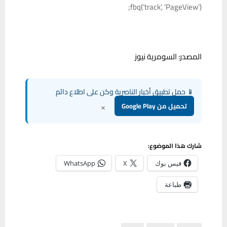
fbq(‘track’, ‘PageView’);
المصدر: السومرية نيوز
📱 حمل تطبيق أخبار الناصرية وكن على اطلاع دائم
×
تحميل من Google Play
شارك هذا الموضوع:
فيس بوك
X
WhatsApp
طباعة