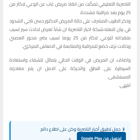
الناصرية التعليمي تمكّنت من انقاذ مريض غاب عن الوعي لاكثر من
25 يوم بعد مراقبة مشددة.
وذكر الطبيب المشرف على حالة المريض الدكتور حسن ناجي الشدود
في بيان تابعته شبكة اخبار الناصرية ان شاباً تعرض لحادث سير تسبب
بفقدانه للوعي لاكثر من 25 يوما تسبب بضرر محور العصبي
وحالات نزف خضع للمراقبة والمتابعة في الانعاش المركزي.
واضاف، ان المريض في الوقت الحالي يتماثل للشفاء واستعادة
السيطرة على النطق والحركة على الامل ان يتم مغادرته
المستشفى.
انتهى.
📱 حمل تطبيق أخبار الناصرية وكن على اطلاع دائم
×
تحميل من Google Play