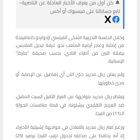
🔔 كن أول من يعرف الأخبار العاجلة عن الناصرية–
تابع حساباتنا على فيسبوك أو أكس
وخلال الجلسة التدريبية اشتكى الفرنسي (إدواردو كامافينجا)
من إصابة وغادر أرضية الملعب نحو غرفة تبديل الملابس،
برفقة اثنين من أطباء النادي، بحسب صحيفة “ماركا”
الإسبانية.
ولم يعلن ريال مدريد حتى الآن أي تفاصيل عن الإصابة أو
مدى خطورتها.
وينتظر ريال مدريد مواجهة من العيار الثقيل السبت المقبل،
ضد الغريم التقليدي برشلونة، في قمة منافسات الجولة
الـ(11) من الليجا.
ورغم تعثر ريال مدريد بالتعادل في مواجهة إشبيلية الأخيرة،
إلا أنه يحافظ على صدارته لجدول ترتيب الليجا برصيد (25)