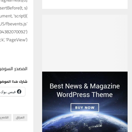
ertBefore(t, s)
}(window, document, ‘script’,
‘https://connect.facebook.net/en_US/fbevents.js’);
5894382070092’);
ck’, ‘PageView’);
المصدر: السومري
شارك هذا الموضو
فيس بوك
العراق
الناصري