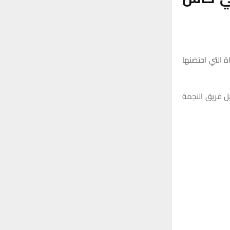
r
C
:
H
 التي احتضنها
بل فريق النجمة