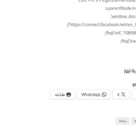
s.parentNode.ins
fbq(‘init’, ‘108
fbq(‘tra
ة نيوز
ع:
X
WhatsApp
طباعة
ة
رياضة