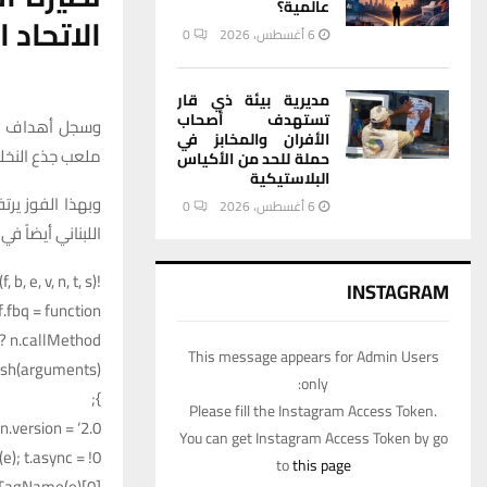
عالمية؟
الاتحاد 
6 أغسطس، 2026
0
مديرية بيئة ذي قار
تستهدف أصحاب
وسجل أهداف الز
الأفران والمخابز في
ملعب جذع النخل
حملة للحد من الأكياس
البلاستيكية
وبهذا الفوز يرت
6 أغسطس، 2026
0
اللبناني أيضاً في 
!function (f, b, e, v, n, t, s) {
INSTAGRAM
.fbq = function () {
n.callMethod ?
This message appears for Admin Users
ush(arguments)
only:
};
Please fill the Instagram Access Token.
.version = ‘2.0’;
You can get Instagram Access Token by go
); t.async = !0;
to
this page
yTagName(e)[0];