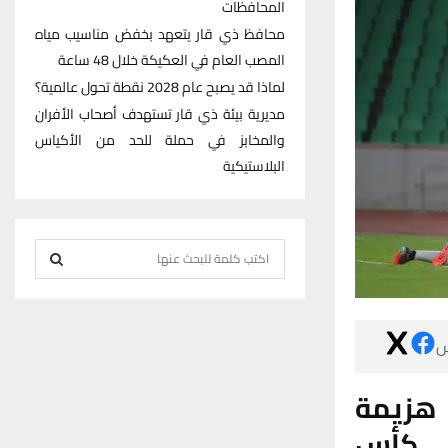
المحافظات
محافظ ذي قار يتعهد بخفض مناسيب مياه
المصب العام في العكيكة خلال 48 ساعة
لماذا قد يصبح عام 2028 نقطة تحول عالمية؟
مديرية بيئة ذي قار تستهدف أصحاب الأفران
والمخابز في حملة للحد من الأكياس
البلاستيكية
S
e
S
a
r
E

c
h
A
تمكن ف
f
R
o
نظيره 