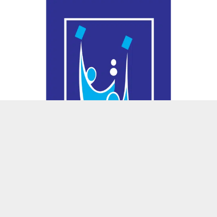
حسين تجربتك. سنفترض أنك موافق على هذا، ولكن يمكنك إلغاء الاشتراك إذا كنت