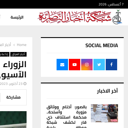
7 أغسطس، 2026
الرئيسة
أ
SOCIAL MEDIA
Home
أخبار ال
أخبار العراق
إذاعة و
الزوراء
الآسيو
23 أكتوبر، 2023
آخر الاخبار
مشاركة
بالصور: أختام ووثائق
مزورة وأسلحة..
محكمة استئناف ذي
قار تكشف شبكة
موظفي بلدية