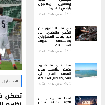
ومعقبين يتلاعبون
بأراضي الناصرية
7 أغسطس، 2026
0
ذي قار لا تفرّق بين
الذهبي والعادي.. رجل
دين يطالب المسؤولين
بالاستعانة بخبرات
المحافظات
7 أغسطس، 2026
0
محافظ ذي قار يتعهد
بخفض مناسيب مياه
المصب العام في
العكيكة خلال 48 ساعة
🔔 كن أول من
6 أغسطس، 2026
0
تمكن فر
لماذا قد يصبح عام
نظيره ا
2028 نقطة تحول