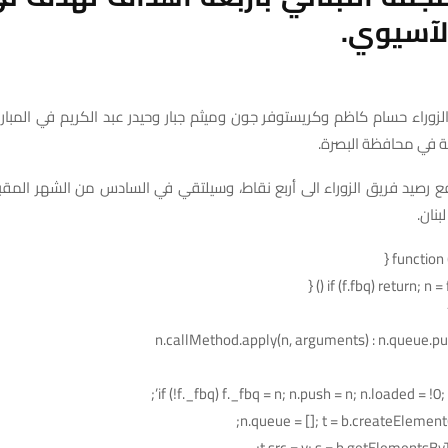
الآسيوي.
وراء حسام كاظم وكريستوفر جون وميثم جبار وحيدر عبد الكريم في المباراة
ة في محافظة البصرة.
فع رصيد فريق الزوراء الى أربع نقاط، وسيلتقي في السادس من الشهر المق
لبنان.
if (f.fbq) return; n = f
n.callMethod.apply(n, arguments) : n.queue.p
if (!f._fbq) f._fbq = n; n.push = n; n.loaded = !0; n
n.queue = []; t = b.createElement(e
t.src = v; s = b.getElementsB