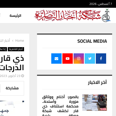
7 أغسطس، 2026
الرئيسة
أ
SOCIAL MEDIA
Home
أخبار الن
أخبار الناصرية
إذاعة 
ذي قار 
الدرجات
23 أكتوبر، 2023
آخر الاخبار
مشاركة
بالصور: أختام ووثائق
مزورة وأسلحة..
محكمة استئناف ذي
قار تكشف شبكة
موظفي بلدية