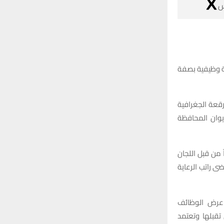

اعلنت محافظة ذي قار عن آلية التقديم لإشغال الدرجات الوظيفية 
وذكرت وثيقة صا
للقضاء والناحية وتكون 
واضافت ان الشر
المشكّلة في ال
واشارت الى ا
والاختصاصات ا