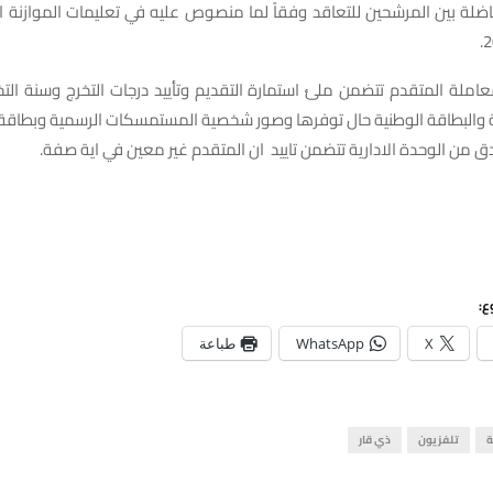
ضلة بين المرشحين للتعاقد وفقاً لما منصوص عليه في تعليمات الموازنة ال
املة المتقدم تتضمن ملئ استمارة التقديم وتأييد درجات التخرج وسنة الت
 والبطاقة الوطنية حال توفرها وصور شخصية المستمسكات الرسمية وبطاق
 من الوحدة الادارية تتضمن تاييد ان المتقدم غير معين في اية صفة.
ع:
X
WhatsApp
طباعة
ة
تلفزيون
ذي قار