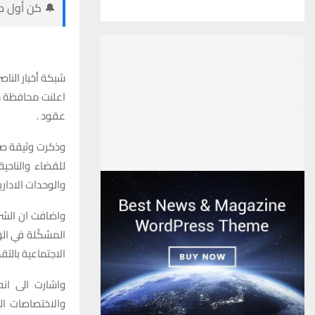
🔔 كن أول من
شبكة أخبار الناصر
عقود .
وذكرت وثيقة صاد
والوحدات الاداري
واضافت ان الشرو
المشكّلة في الو
الاجتماعية بالتق
واشارت الى ان
والاختصاصات ال