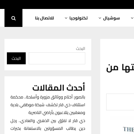
سوشيال
تكنولوجيا
للاتصال بنا
البحث
البحث
تها من
أحدث المقالات
بالصور: أختام ووثائق مزورة وأسلحة.. محكمة
استئناف ذي قار تكشف شبكة موظفي بلدية
ومعقبين يتلاعبون بأراضي الناصرية
ذي قار لا تفرّق بين الذهبي والعادي.. رجل
دين يطالب المسؤولين بالاستعانة بخبرات