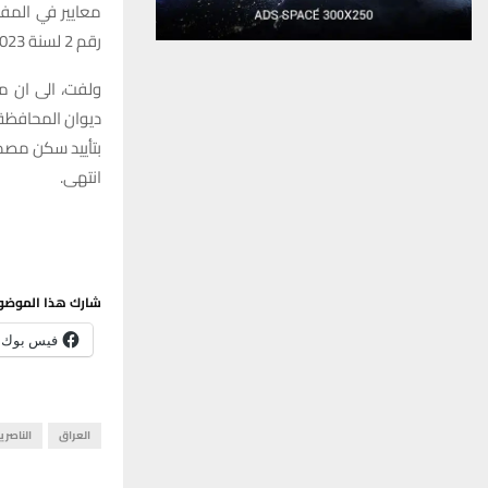
معايير في المفا
رقم 2 لسنة 2023.
ولفت، الى ان مع
ديوان المحافظة
بتأييد سكن مصدق
انتهى.
شارك هذا الموضو
فيس بوك
العراق
الناصري