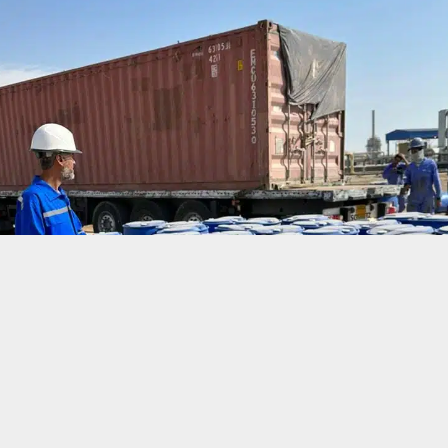
حسين تجربتك. سنفترض أنك موافق على هذا، ولكن يمكنك إلغاء الاشتراك إذا كنت