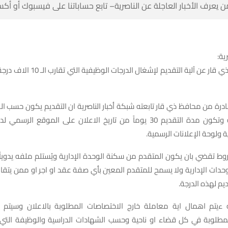
 كن أول من يعرف الأخبار العاجلة عن الناصرية– تابع حساباتنا على ف
شبك
التي تقارب الـ 10 الاف درجة وظيفية بصفة
درة من محافظ ذي قار تابعته شبكة أخبار الناصرية ان التقديم يكون حسب ا
مدة التقديم 30 يوماً من تاريخ الاعلان على الموقع الرسمي لديوان المحافظة
والوحدات الادارية ولوحة ال
وط تقضي بان يكون المتقدم من سكنة الوحدة الإدارية ويُستلم ملفه يدويا
وحدات الإدارية ولا يسمح للمتقدم المعين بأي صفة عقد او اجر او ممن يتقا
الاجتماعية بالتق
نه ءيتم اهمال اية معاملة خارج الاختصاصات المطلوبة بالاعلان وسيت
لمطلوبة في كل قضاء او ناحية وحسب الشهادات الدراسية والوظيفة التي