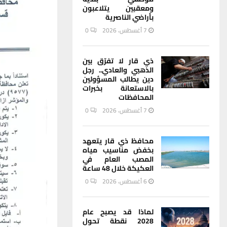
ومعقبين يتلاعبون
بأراضي الناصرية
7 أغسطس، 2026
0
ذي قار لا تفرّق بين
الذهبي والعادي.. رجل
دين يطالب المسؤولين
بالاستعانة بخبرات
المحافظات
7 أغسطس، 2026
0
محافظ ذي قار يتعهد
بخفض مناسيب مياه
المصب العام في
العكيكة خلال 48 ساعة
6 أغسطس، 2026
0
لماذا قد يصبح عام
2028 نقطة تحول