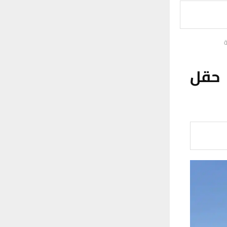
ة
 حقل