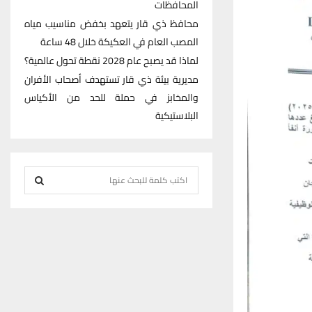
المحافظات
محافظ ذي قار يتعهد بخفض مناسيب مياه
المصب العام في العكيكة خلال 48 ساعة
لماذا قد يصبح عام 2028 نقطة تحول عالمية؟
مديرية بيئة ذي قار تستهدف أصحاب الأفران
والمخابز في حملة للحد من الأكياس
البلاستيكية
S
e
S
a
r
E
c
h
A
f
R
o