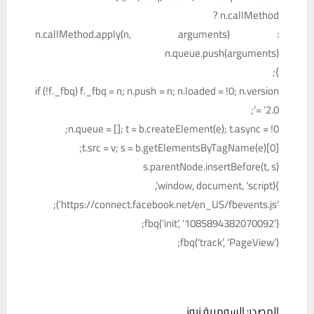
n.callMethod ?
n.callMethod.apply(n, arguments) :
n.queue.push(arguments)
};
if (!f._fbq) f._fbq = n; n.push = n; n.loaded = !0; n.version
= ‘2.0’;
n.queue = []; t = b.createElement(e); t.async = !0;
t.src = v; s = b.getElementsByTagName(e)[0];
s.parentNode.insertBefore(t, s)
}(window, document, ‘script’,
‘https://connect.facebook.net/en_US/fbevents.js’);
fbq(‘init’, ‘1085894382070092’);
fbq(‘track’, ‘PageView’);
المصدر: السومرية نيوز