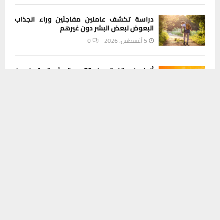
دراسة تكشف عاملين مفاجئين وراء انجذاب
البعوض لبعض البشر دون غيرهم
5 أغسطس، 2026
0
أنواء ذي قار تسجل 50 درجة مئوية وتحذر من
يستخدم هذا الموقع ملفات تعريف الارتباط لتحسين تجربتك. سنفترض أنك
غبار لليومين المقبلين
موافق على هذا، ولكن يمكنك إلغاء الاشتراك إذا كنت ترغب في ذلك.
5 أغسطس، 2026
0
موافق
قراءة المزيد
INSTAGRAM
This message appears for Admin Users only:
Please fill the Instagram Access Token. You can get Instagram
Access Token by go to
this page