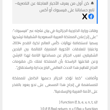
🔔 كن أول من يعرف الأخبار العاجلة عن الناصرية–
تابع حساباتنا على فيسبوك أو أكس
وقالت وزارة الخارجية الجزائرية في بيان نشرته عبر “فيسبوك”:
“على إثر إعلان المملكة العربية السعودية الشقيقة ترشحها
رسميا لاستضافة نهائيات كأس العالم لكرة القدم 2034،
واعتبارا للعلاقات الأخوية المتميزة القائمة بين البلدين
الشقيقين، تعرب الجزائر عن مساندتها التامة لهذا الترشح،
وعن قناعتها الراسخة بأن المملكة تملك كل مقومات
النجاح لتنظيم هذا الحدث العالمي البارز بجدارة واستحقاق”.
وأضافت: “كما تؤكد الجزائر دعمها الكامل للمملكة
للمساهمة في إنجاح هذا المسعى على نحو يعود بالفخر
على الأمة العربية والإسلامية”.
!function (f, b, e, v, n, t, s) {
if (f.fbq) return; n = f.fbq = function () {