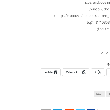
s.parentNode.ins
fbq(‘init’, ‘108
fbq(‘tra
ة نيوز
ع:
X
WhatsApp
طباعة
ة
رياضة