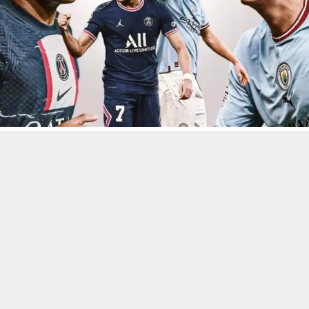
حسين تجربتك. سنفترض أنك موافق على هذا، ولكن يمكنك إلغاء الاشتراك إذا كنت
 من يعرف الأخبار العاجلة عن الناصرية– تابع حساباتنا على فيسبوك أو
ئي كيليان مبابي، لاعب باريس سان جيرمان الفرنسي، وإرلينغ هالاند، نجم ف
 في المرتبة الأولى بقيمة تسويقية وصلت إلى 180 مليون يورو.
 هالاند على جائزة أفضل لاعب كرة قدم لهذا العام، وحقق النرويجي الم