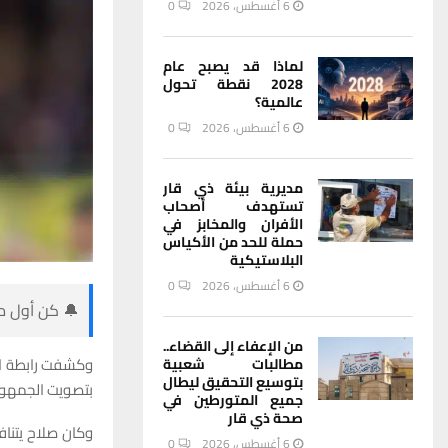
6 أغسطس، 2026
0
لماذا قد يصبح عام
2028 نقطة تحول
عالمية؟
6 أغسطس، 2026
0
مديرية بيئة ذي قار
تستهدف أصحاب
الأفران والمخابز في
حملة للحد من الأكياس
البلاستيكية
6 أغسطس، 2026
0
🔔 كن أول من
من الإعفاء إلى القضاء..
وكشفت رابطة الل
مطالبات شعبية
بتوسيع التحقيق ليطال
بتصويت الجمهور
جميع المتورطين في
صحة ذي قار
وكان صلاح يتنا
6 أغسطس، 2026
0