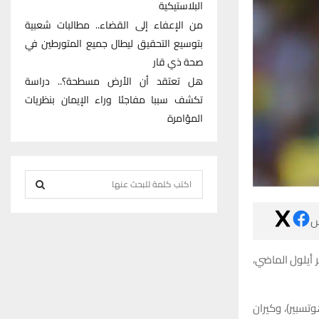
البلاستيكية
من الإعفاء إلى القضاء.. مطالبات شعبية
بتوسيع التحقيق ليطال جميع المتورطين في
صحة ذي قار
هل تعتقد أن الأرض مسطحة؟.. دراسة
تكشف سببا مفاجئا وراء الإيمان بنظريات
المؤامرة
S
e
S
a

r
E
c
وكشفت رابطة ال
h
A
f
R
o
وكان صلاح يتن