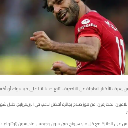
 كن أول من يعرف الأخبار العاجلة عن الناصرية– تابع حساباتنا على ف
لاعبين المحترفين، عن فوز صلاح بجائزة أفضل لاعب في البريميرليج، خلال شه
ب
افس على الجائزة مع كل من: هيونج مين سون وجيمس ماديسون (توتنهام هو