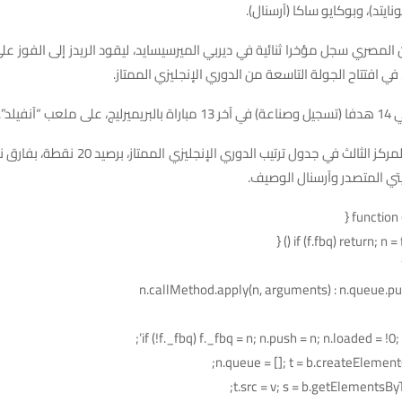
ونايتد)، وبوكايو ساكا (آرسنال).
في افتتاح الجولة التاسعة من الدوري الإنجليزي الممتاز.
“آنفيلد”.
ويحتل ليفربول المركز الثالث في جدول ترتيب الدوري 
ي المتصدر وآرسنال الوصيف.
if (f.fbq) return; n = f
n.callMethod.apply(n, arguments) : n.queue.p
if (!f._fbq) f._fbq = n; n.push = n; n.loaded = !0; n
n.queue = []; t = b.createElement(e
t.src = v; s = b.getElementsB