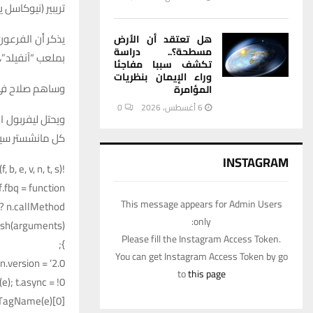
تريبير (نيوكاسل ي
هل تعتقد أن الأرض
مسطحة؟.. دراسة
بملعب “آنفيلد”، 
تكشف سببا مفاجئا
وراء الإيمان بنظريات
وساهم صلاح في 14 هدفا (تسجيل وصناعة) في آخر 13 مباراة بالبريميرليج، على ملعب 
المؤامرة
6 أغسطس، 2026
0
كل مانشستر سيت
INSTAGRAM
!function (f, b, e, v, n, t, s) {
.fbq = function () {
This message appears for Admin Users
n.callMethod ?
only:
ush(arguments)
Please fill the Instagram Access Token.
};
You can get Instagram Access Token by go
.version = ‘2.0’;
to
this page
); t.async = !0;
yTagName(e)[0];