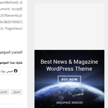
ertBefore(t, s)
}(window, document, ‘script’,
‘https://connect.facebook.net/en_US/fbevents.js’);
5894382070092’);
ck’, ‘PageView’);
المصدر: السومري
شارك هذا الموضو
فيس بوك
العراق
الناصري