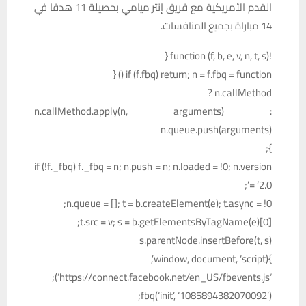
القدم الأمريكية مع فريق إنتر ميامي بحصيلة 11 هدفا في
14 مباراة بجميع المنافسات.
!function (f, b, e, v, n, t, s) {
if (f.fbq) return; n = f.fbq = function () {
n.callMethod ?
n.callMethod.apply(n, arguments) :
n.queue.push(arguments)
};
if (!f._fbq) f._fbq = n; n.push = n; n.loaded = !0; n.version
= ‘2.0’;
n.queue = []; t = b.createElement(e); t.async = !0;
t.src = v; s = b.getElementsByTagName(e)[0];
s.parentNode.insertBefore(t, s)
}(window, document, ‘script’,
‘https://connect.facebook.net/en_US/fbevents.js’);
fbq(‘init’, ‘1085894382070092’);