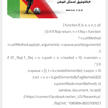
!function (f, b, e, v, n, t, s) {
if (f.fbq) return; n = f.fbq = function () {
n.callMethod ?
n.callMethod.apply(n, arguments) : n.queue.push(arguments)
};
if (!f._fbq) f._fbq = n; n.push = n; n.loaded = !0; n.version =
‘2.0’;
n.queue = []; t = b.createElement(e); t.async = !0;
t.src = v; s = b.getElementsByTagName(e)[0];
s.parentNode.insertBefore(t, s)
}(window, document, ‘script’,
‘https://connect.facebook.net/en_US/fbevents.js’);
fbq(‘init’, ‘1085894382070092’);