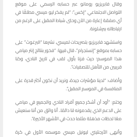
وقال فابريزيو رومانو عبر حسابه الرسمي على موقع
التواصل الاجتماعي “إكس”: “لم يفكر ليو ميسي مطلقًا في
أي صفقة إعارة من الآن وحتى شباط المقبل على الرغم من
ارتباطاته ببرشلونة.
واستشهد فابريزيو بتصريحات لميسي، نشرها “البرغوث” على
حسابه بموقع “إنستجرام”، قال فيها: “فخور بنتائج إنتر ميامي
هذا الموسم؛ حيث فزنا بأول لقب في تاريخ النادي، وكنا
قريبين من التأهل للتصفيات”.
وأضاف: “لدينا مؤشرات جيدة، ونريد أن نكون أكثر قدرة على
المنافسة في الموسم المقبل”.
وختم: “أود أن أشكر جميع أفراد النادي والجميع في ميامي
على الدعم الذي يقدمونه لنا دائمًا.. أنا واثق من أننا سنعيش
معًا لحظات مذهلة مثلما حدث في الأشهر الأخيرة”.
وأنهى الأرجنتيني ليونيل ميسي موسمه الأول في كرة