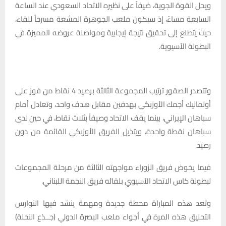
ويحل القوة الجوية، ضيفاً على نظيره الاتحاد السعودي عند الساعة
السابعة مساءً، إذ سيكون ملعب الجوهرة المشعة مسرحاً للقاء،
حيث يتطلع إلى تحقيق نتيجة إيجابية ومواصلة عروضه المميزة في
البطولة الآسيوية.
وتتصدر الصقور ترتيب المجموعة الثالثة برصيد 4 نقاط من فوز على
أولماليك أجمك الأوزبكي بهدفين مقابل هدف واحد، وتعادل أمام
سباهان الإيراني، بينما يقف الاتحاد وصيفاً بثلاث نقاط، في حين لدى
سباهان نقطة واحدة، ويتذيل الفريق الأوزبكي القائمة من دون
رصيد.
فيما يخوض فريق الزوراء مواجهته الثالثة من مرحلة المجموعات
لبطولة كاس الاتحاد الآسيوي بلقائه فريق النجمة اللبناني.
وتعد هذه المباراة محطة جديدة ومهمة ينشد فيها النوارس
التحليق هذه المرة في أجواء ملعب البصرة الدولي (جــذع النخلة)