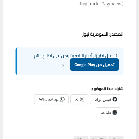
fbq(‘track’, ‘PageView’);
المصدر: السومرية نيوز
📱 حمل تطبيق أخبار الناصرية وكن على اطلاع دائم
×
تحميل من Google Play
شارك هذا الموضوع:
فيس بوك
X
WhatsApp
طباعة