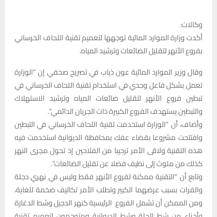
وكالات:
أكدت وزارة الموارد المائية توجهها لتعميم تقنية اللحاف الخرساني
بفروع الأنهر لتقليل الضائعات وترشيد المياه.
وقال وزير الموارد المائية عون ذياب في تصريح صحفي إن “الوزارة
تعمل بشكل فاعل وجدي في استخدام تقنية اللحاف الخرساني في
تبطين فروع الأنهر لتقليل ضائعات المياه وترشيد الاستهلاك
والتبطين يستهدف الفروع الكبيرة ذات الجريان الدائمي”.
وأضاف، أن “الوزارة استخدمت تقنية اللحاف الخرساني في التبطين
وافتتحت مشروعا بقضاء عفك بمحافظة الديوانية استخدمت فيه
هذه التقنية ولاقى الأمر ترحيبا من الفلاحين إذ تحول مجرى النهر
كذلك من ملوث إلى نظيف فضلا عن تقليل الضائعات”.
وتابع أن “التقنية ممكنة لفروع الأنهر فقط وليس في نهري دجلة
والفرات بسبب عرضهما الكبير وتطلب الأمر تكاليف ضخمة للغاية،
ومن الممكن أن تشمل الفروع الرئيسية كنهر الدجيل وشط الدغارة
وأجزاء من شط الحلة وشط الديوانية ومتوجهون لتعميم تقنية